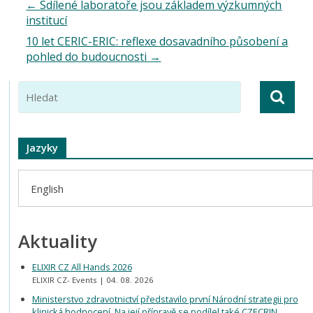
←
Sdílené laboratoře jsou základem výzkumných
institucí
10 let CERIC-ERIC: reflexe dosavadního působení a
pohled do budoucnosti
→
Jazyky
English
Aktuality
ELIXIR CZ All Hands 2026
ELIXIR CZ- Events
04. 08. 2026
Ministerstvo zdravotnictví představilo první Národní strategii pro
klinická hodnocení. Na její přípravě se podílel také CZECRIN