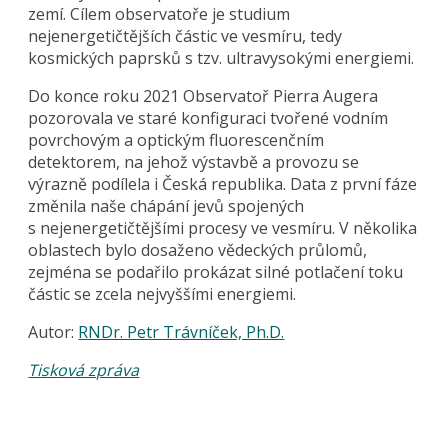
zemí. Cílem observatoře je studium
nejenergetičtějších částic ve vesmíru, tedy
kosmických paprsků s tzv. ultravysokými energiemi.
Do konce roku 2021 Observatoř Pierra Augera
pozorovala ve staré konfiguraci tvořené vodním
povrchovým a optickým fluorescenčním
detektorem, na jehož výstavbě a provozu se
výrazně podílela i Česká republika. Data z první fáze
změnila naše chápání jevů spojených
s nejenergetičtějšími procesy ve vesmíru. V několika
oblastech bylo dosaženo vědeckých průlomů,
zejména se podařilo prokázat silné potlačení toku
částic se zcela nejvyššími energiemi.
Autor:
RNDr. Petr Trávníček, Ph.D.
Tisková zpráva