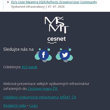
ELI’s User Meeting 2026 Reflects Growing User Community
Výzkumné infrastruktury
07. 07. 2026
Sledujte nás na
Odebírejte
RSS kanál
Webová prezentace velkých výzkumných infrastruktur
zařazených do
Cestovní mapy ČR.
Oddělení výzkumných infrastruktur MŠMT ČR
Redakční rada
•
Logo