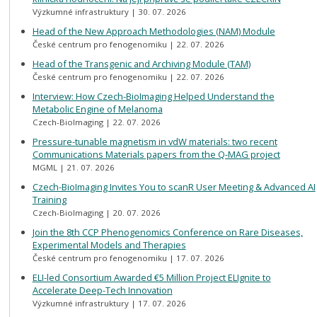
Výzkumné infrastruktury
30. 07. 2026
Head of the New Approach Methodologies (NAM) Module
České centrum pro fenogenomiku
22. 07. 2026
Head of the Transgenic and Archiving Module (TAM)
České centrum pro fenogenomiku
22. 07. 2026
Interview: How Czech-BioImaging Helped Understand the
Metabolic Engine of Melanoma
Czech-BioImaging
22. 07. 2026
Pressure-tunable magnetism in vdW materials: two recent
Communications Materials papers from the Q-MAG project
MGML
21. 07. 2026
Czech-BioImaging Invites You to scanR User Meeting & Advanced AI
Training
Czech-BioImaging
20. 07. 2026
Join the 8th CCP Phenogenomics Conference on Rare Diseases,
Experimental Models and Therapies
České centrum pro fenogenomiku
17. 07. 2026
ELI-led Consortium Awarded €5 Million Project ELIgnite to
Accelerate Deep-Tech Innovation
Výzkumné infrastruktury
17. 07. 2026