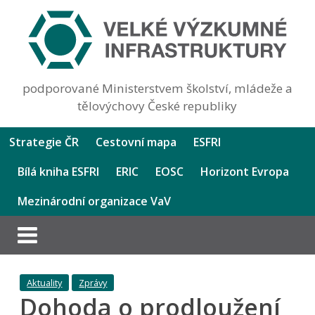
podporované Ministerstvem školství, mládeže a
tělovýchovy České republiky
Strategie ČR
Cestovní mapa
ESFRI
Bílá kniha ESFRI
ERIC
EOSC
Horizont Evropa
Mezinárodní organizace VaV
Aktuality
Zprávy
Dohoda o prodloužení