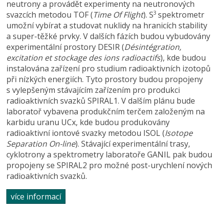
neutrony a provádět experimenty na neutronových
svazcích metodou TOF (
Time Of Flight
). S
spektrometr
3
umožní vybírat a studovat nuklidy na hranicích stability
a super-těžké prvky. V dalších fázích budou vybudovány
experimentální prostory DESIR (
Désintégration,
excitation et stockage des ions radioactifs
), kde budou
instalována zařízení pro studium radioaktivních izotopů
při nízkých energiích. Tyto prostory budou propojeny
s vylepšeným stávajícím zařízením pro produkci
radioaktivních svazků SPIRAL1. V dalším plánu bude
laboratoř vybavena produkčním terčem založeným na
karbidu uranu UCx, kde budou produkovány
radioaktivní iontové svazky metodou ISOL (
Isotope
Separation On-line
). Stávající experimentální trasy,
cyklotrony a spektrometry laboratoře GANIL pak budou
propojeny se SPIRAL2 pro možné post-urychlení nových
radioaktivních svazků.
více informací