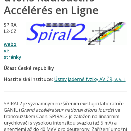
Accélérés en Ligne
SPIRA
L2-CZ
–
webo
vé
stránky
Účast České republiky
Hostitelská instituce:
Ústav jaderné fyziky AV ČR, v. v. i.
SPIRAL2 je významným rozšířením existující laboratoře
GANIL (
Grand accélérateur national d’ions lourds
) ve
francouzském Caen. SPIRAL2 je založen na lineárním
urychlovači s vysokou intenzitou svazku (až 5 mA) a
energiemi až do 40 MeV pro deuterony. Zařízení umožní