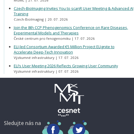
MGML
21. 07. 2026
Czech-BioImaging Invites You to scanR User Meeting & Advanced AI
Training
Czech-BioImaging
20. 07. 2026
Join the 8th CCP Phenogenomics Conference on Rare Diseases,
Experimental Models and Therapies
České centrum pro fenogenomiku
17. 07. 2026
ELI-led Consortium Awarded €5 Million Project ELIgnite to
Accelerate Deep-Tech Innovation
Výzkumné infrastruktury
17. 07. 2026
ELI’s User Meeting 2026 Reflects Growing User Community
Výzkumné infrastruktury
07. 07. 2026
Sledujte nás na