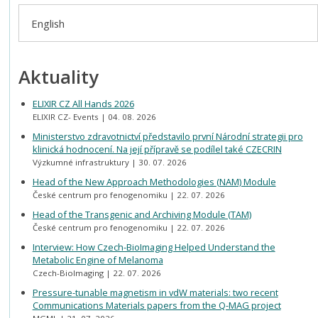
English
Aktuality
ELIXIR CZ All Hands 2026
ELIXIR CZ- Events
04. 08. 2026
Ministerstvo zdravotnictví představilo první Národní strategii pro
klinická hodnocení. Na její přípravě se podílel také CZECRIN
Výzkumné infrastruktury
30. 07. 2026
Head of the New Approach Methodologies (NAM) Module
České centrum pro fenogenomiku
22. 07. 2026
Head of the Transgenic and Archiving Module (TAM)
České centrum pro fenogenomiku
22. 07. 2026
Interview: How Czech-BioImaging Helped Understand the
Metabolic Engine of Melanoma
Czech-BioImaging
22. 07. 2026
Pressure-tunable magnetism in vdW materials: two recent
Communications Materials papers from the Q-MAG project