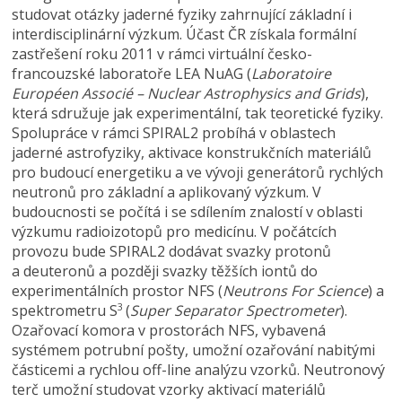
studovat otázky jaderné fyziky zahrnující základní i
interdisciplinární výzkum. Účast ČR získala formální
zastřešení roku 2011 v rámci virtuální česko-
francouzské laboratoře LEA NuAG (
Laboratoire
Européen Associé – Nuclear Astrophysics and Grids
),
která sdružuje jak experimentální, tak teoretické fyziky.
Spolupráce v rámci SPIRAL2 probíhá v oblastech
jaderné astrofyziky, aktivace konstrukčních materiálů
pro budoucí energetiku a ve vývoji generátorů rychlých
neutronů pro základní a aplikovaný výzkum. V
budoucnosti se počítá i se sdílením znalostí v oblasti
výzkumu radioizotopů pro medicínu. V počátcích
provozu bude SPIRAL2 dodávat svazky protonů
a deuteronů a později svazky těžších iontů do
experimentálních prostor NFS (
Neutrons For Science
) a
spektrometru S
(
Super Separator Spectrometer
).
3
Ozařovací komora v prostorách NFS, vybavená
systémem potrubní pošty, umožní ozařování nabitými
částicemi a rychlou off-line analýzu vzorků. Neutronový
terč umožní studovat vzorky aktivací materiálů