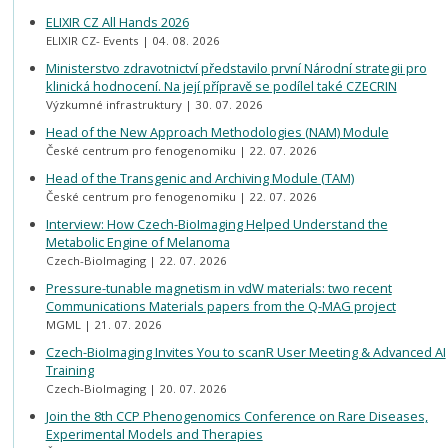
ELIXIR CZ All Hands 2026
ELIXIR CZ- Events
04. 08. 2026
Ministerstvo zdravotnictví představilo první Národní strategii pro
klinická hodnocení. Na její přípravě se podílel také CZECRIN
Výzkumné infrastruktury
30. 07. 2026
Head of the New Approach Methodologies (NAM) Module
České centrum pro fenogenomiku
22. 07. 2026
Head of the Transgenic and Archiving Module (TAM)
České centrum pro fenogenomiku
22. 07. 2026
Interview: How Czech-BioImaging Helped Understand the
Metabolic Engine of Melanoma
Czech-BioImaging
22. 07. 2026
Pressure-tunable magnetism in vdW materials: two recent
Communications Materials papers from the Q-MAG project
MGML
21. 07. 2026
Czech-BioImaging Invites You to scanR User Meeting & Advanced AI
Training
Czech-BioImaging
20. 07. 2026
Join the 8th CCP Phenogenomics Conference on Rare Diseases,
Experimental Models and Therapies