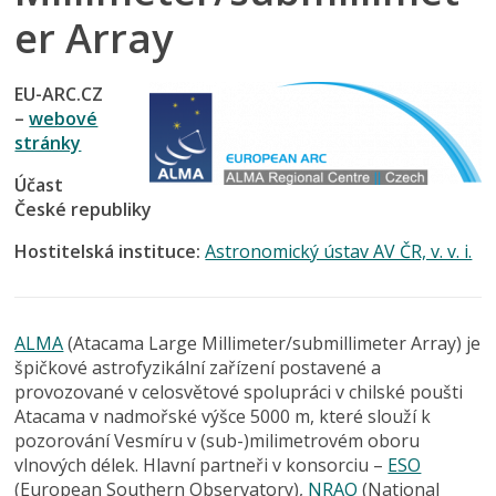
er Array
EU-ARC.CZ
–
webové
stránky
Účast
České republiky
Hostitelská instituce:
Astronomický ústav AV ČR, v. v. i.
ALMA
(Atacama Large Millimeter/submillimeter Array) je
špičkové astrofyzikální zařízení postavené a
provozované v celosvětové spolupráci v chilské poušti
Atacama v nadmořské výšce 5000 m, které slouží k
pozorování Vesmíru v (sub-)milimetrovém oboru
vlnových délek. Hlavní partneři v konsorciu –
ESO
(European Southern Observatory),
NRAO
(National