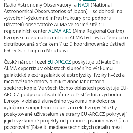
Radio Astronomy Observatory) a
NAOJ
(National
Astronomical Observatories of Japan) – se dohodli na
vytvoření výzkumné infrastruktury pro podporu
uživatelů observatoře ALMA ve formě sítě tří
regionálních center
ALMA ARC
(Alma Regional Centre).
Evropské regionální centrum ALMA bylo vytvořeno jako
distribuovaná síť celkem 7 uzlů koordinovaná z ústředí
ESO v Garchingu u Mnichova.
Český národní uzel
EU-ARC.CZ
poskytuje uživatelům
ALMA expertízu v oblastech slunečního výzkumu,
galaktické a extragalaktické astrofyziky, fyziky hvězd a
mezihvězdné hmoty a mikrovlnné laboratorní
spektroskopie. Ve všech těchto oblastech poskytuje EU-
ARC.CZ podporu uživatelům z celé střední a východní
Evropy, v oblasti slunečního výzkumu má dokonce
výlučnou kompetenci na úrovni celé Evropy. Služby
poskytované uživatelům ze strany EU-ARC.CZ pokrývají
jejich výzkumné projekty od pomoci s psaním návrhů na
pozorování (Fáze I), mediace technických detailů mezi