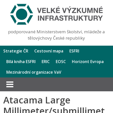
podporované Ministerstvem školství, mládeže a
tělovýchovy České republiky
Strategie ČR
Cestovní mapa
ESFRI
Bílá kniha ESFRI
ERIC
EOSC
Horizont Evropa
Mezinárodní organizace VaV
Atacama Large
Millimeter/submillimet