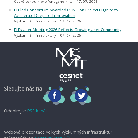
České centrum pro fenogenomiku
17. 07. 2026
ELI-led Consortium Awarded €5 Million Project ELIgnite to
Accelerate Deep-Tech Innovation
Výzkumné infrastruktury
17. 07. 2026
ELI’s User Meeting 2026 Reflects Growing User Community
Výzkumné infrastruktury
07. 07. 2026
Sledujte nás na
Odebírejte
RSS kanál
Webová prezentace velkých výzkumných infrastruktur