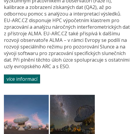
výzkumným pracovníkem a observatoří (Fáze II),
kalibrace a zobrazení získaných dat (QA2), až po
odbornou pomoc s analýzou a interpretací výsledků.
EU-ARC.CZ disponuje HPC výpočetním klastrem pro
zpracování a analýzu náročných interferometrických dat
z přístroje ALMA. EU-ARC.CZ také přispívá k dalšímu
rozvoji observatoře ALMA – v rámci Evropy se podílí na
rozvoji speciálního režimu pro pozorování Slunce a na
vývoji softwaru pro zpracování specifických slunečních
dat. Při plnění těchto úloh úzce spolupracuje s ostatními
uzly evropského ARC a s ESO.
více informací