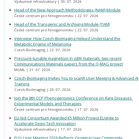
Výzkumné infrastruktury
30. 07. 2026
Head of the New Approach Methodologies (NAM) Module
České centrum pro fenogenomiku
22. 07. 2026
Head of the Transgenic and Archiving Module (TAM)
České centrum pro fenogenomiku
22. 07. 2026
Interview: How Czech-BioImaging Helped Understand the
Metabolic Engine of Melanoma
Czech-BioImaging
22. 07. 2026
Pressure-tunable magnetism in vdW materials: two recent
Communications Materials papers from the Q-MAG project
MGML
21. 07. 2026
Czech-BioImaging Invites You to scanR User Meeting & Advanced AI
Training
Czech-BioImaging
20. 07. 2026
Join the 8th CCP Phenogenomics Conference on Rare Diseases,
Experimental Models and Therapies
České centrum pro fenogenomiku
17. 07. 2026
ELI-led Consortium Awarded €5 Million Project ELIgnite to
Accelerate Deep-Tech Innovation
Výzkumné infrastruktury
17. 07. 2026
ELI’s User Meeting 2026 Reflects Growing User Community