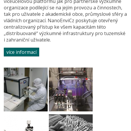
víceúčelovou platformu jak pro partnerské výzkumné
organizace podílející se na jejím provozu a činnostech,
tak pro uživatele z akademické obce, průmyslové sféry a
vládních organizací. NanoEnviCz poskytuje otevřený
centralizovaný přístup ke všem kapacitám této
„distribuované“ výzkumné infrastruktury pro tuzemské
i zahraniční uživatele.
více informací