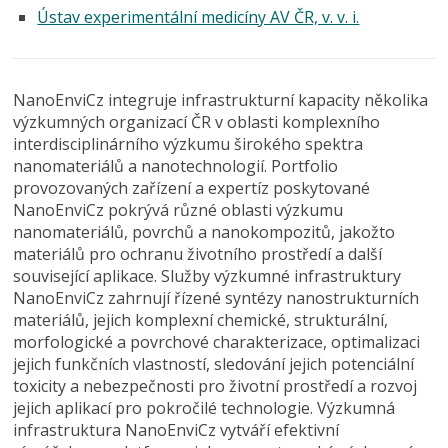
Ústav experimentální medicíny AV ČR, v. v. i.
NanoEnviCz integruje infrastrukturní kapacity několika
výzkumných organizací ČR v oblasti komplexního
interdisciplinárního výzkumu širokého spektra
nanomateriálů a nanotechnologií. Portfolio
provozovaných zařízení a expertíz poskytované
NanoEnviCz pokrývá různé oblasti výzkumu
nanomateriálů, povrchů a nanokompozitů, jakožto
materiálů pro ochranu životního prostředí a další
související aplikace. Služby výzkumné infrastruktury
NanoEnviCz zahrnují řízené syntézy nanostrukturních
materiálů, jejich komplexní chemické, strukturální,
morfologické a povrchové charakterizace, optimalizaci
jejich funkčních vlastností, sledování jejich potenciální
toxicity a nebezpečnosti pro životní prostředí a rozvoj
jejich aplikací pro pokročilé technologie. Výzkumná
infrastruktura NanoEnviCz vytváří efektivní