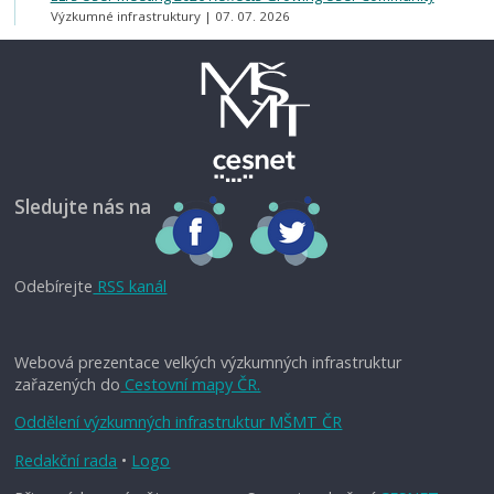
Výzkumné infrastruktury
07. 07. 2026
Sledujte nás na
Odebírejte
RSS kanál
Webová prezentace velkých výzkumných infrastruktur
zařazených do
Cestovní mapy ČR.
Oddělení výzkumných infrastruktur MŠMT ČR
Redakční rada
•
Logo