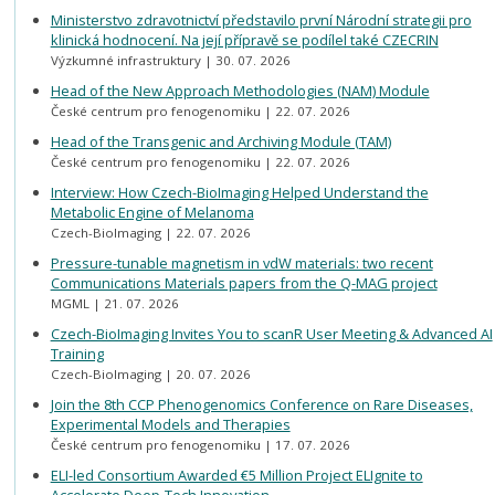
Ministerstvo zdravotnictví představilo první Národní strategii pro
klinická hodnocení. Na její přípravě se podílel také CZECRIN
Výzkumné infrastruktury
30. 07. 2026
Head of the New Approach Methodologies (NAM) Module
České centrum pro fenogenomiku
22. 07. 2026
Head of the Transgenic and Archiving Module (TAM)
České centrum pro fenogenomiku
22. 07. 2026
Interview: How Czech-BioImaging Helped Understand the
Metabolic Engine of Melanoma
Czech-BioImaging
22. 07. 2026
Pressure-tunable magnetism in vdW materials: two recent
Communications Materials papers from the Q-MAG project
MGML
21. 07. 2026
Czech-BioImaging Invites You to scanR User Meeting & Advanced AI
Training
Czech-BioImaging
20. 07. 2026
Join the 8th CCP Phenogenomics Conference on Rare Diseases,
Experimental Models and Therapies
České centrum pro fenogenomiku
17. 07. 2026
ELI-led Consortium Awarded €5 Million Project ELIgnite to
Accelerate Deep-Tech Innovation