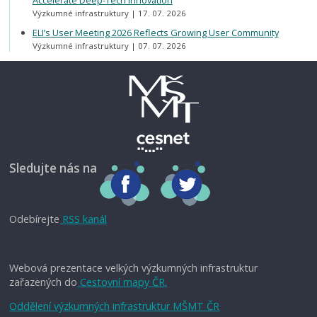
Výzkumné infrastruktury
17. 07. 2026
ELI’s User Meeting 2026 Reflects Growing User Community
Výzkumné infrastruktury
07. 07. 2026
Sledujte nás na
Odebírejte
RSS kanál
Webová prezentace velkých výzkumných infrastruktur
zařazených do
Cestovní mapy ČR.
Oddělení výzkumných infrastruktur MŠMT ČR