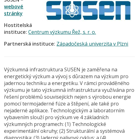
webové
stránky
Hostitelská
instituce:
Centrum výzkumu Řež, s. r. o.
Partnerská instituce:
Západočeská univerzita v Plzni
Výzkumná infrastruktura SUSEN je zaměřena na
energetický výzkum a vývoj s důrazem na výzkum pro
jadernou techniku a energetiku. V rámci prováděného
výzkumu je tato výzkumná infrastruktura využívána pro
řešení problémů souvisejících nejen s výrobou energie
pomocí termojaderné fúze a štěpení, ale také pro
nejaderné aplikace. Technologickým a laboratorním
vybavením slouží pro výzkum ve 4 základních
výzkumných programech: (1) Technologické
experimentální okruhy; (2) Strukturální a systémová
diagnostika; (3) Jaderný palivový cyklus; a (4)