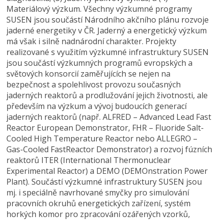
Materiálový výzkum. Všechny výzkumné programy
SUSEN jsou součástí Národního akčního plánu rozvoje
jaderné energetiky v ČR. Jaderný a energetický výzkum
má však i silně nadnárodní charakter. Projekty
realizované s využitím výzkumné infrastruktury SUSEN
jsou součástí výzkumných programů evropských a
světových konsorcií zaměřujících se nejen na
bezpečnost a spolehlivost provozu současných
jaderných reaktorů a prodlužování jejich životnosti, ale
především na výzkum a vývoj budoucích generací
jaderných reaktorů (např. ALFRED – Advanced Lead Fast
Reactor European Demonstrator, FHR – Fluoride Salt-
Cooled High Temperature Reactor nebo ALLEGRO –
Gas-Cooled FastReactor Demonstrator) a rozvoj fúzních
reaktorů ITER (International Thermonuclear
Experimental Reactor) a DEMO (DEMOnstration Power
Plant). Součástí výzkumné infrastruktury SUSEN jsou
mj. i speciálně navrhované smyčky pro simulování
pracovních okruhů energetických zařízení, systém
horkých komor pro zpracování ozářených vzorků,