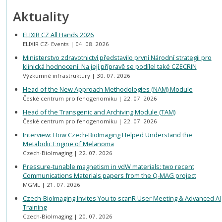
Aktuality
ELIXIR CZ All Hands 2026
ELIXIR CZ- Events
04. 08. 2026
Ministerstvo zdravotnictví představilo první Národní strategii pro
klinická hodnocení. Na její přípravě se podílel také CZECRIN
Výzkumné infrastruktury
30. 07. 2026
Head of the New Approach Methodologies (NAM) Module
České centrum pro fenogenomiku
22. 07. 2026
Head of the Transgenic and Archiving Module (TAM)
České centrum pro fenogenomiku
22. 07. 2026
Interview: How Czech-BioImaging Helped Understand the
Metabolic Engine of Melanoma
Czech-BioImaging
22. 07. 2026
Pressure-tunable magnetism in vdW materials: two recent
Communications Materials papers from the Q-MAG project
MGML
21. 07. 2026
Czech-BioImaging Invites You to scanR User Meeting & Advanced AI
Training
Czech-BioImaging
20. 07. 2026