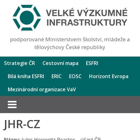
podporované Ministerstvem školství, mládeže a
tělovýchovy České republiky
Strategie ČR
Cestovní mapa
ESFRI
Bílá kniha ESFRI
ERIC
EOSC
Horizont Evropa
Mezinárodní organizace VaV
JHR-CZ
Název:
Jules Horowitz Reactor – účast ČR