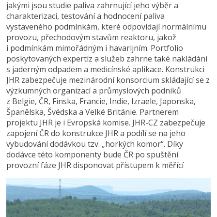
jakými jsou studie paliva zahrnující jeho výběr a
charakterizaci, testování a hodnocení paliva
vystaveného podmínkám, které odpovídají normálnímu
provozu, přechodovým stavům reaktoru, jakož
i podmínkám mimořádným i havarijním. Portfolio
poskytovaných expertíz a služeb zahrne také nakládání
s jaderným odpadem a medicínské aplikace. Konstrukci
JHR zabezpečuje mezinárodní konsorcium skládající se z
výzkumných organizací a průmyslových podniků
z Belgie, ČR, Finska, Francie, Indie, Izraele, Japonska,
Španělska, Švédska a Velké Británie. Partnerem
projektu JHR je i Evropská komise. JHR-CZ zabezpečuje
zapojení ČR do konstrukce JHR a podílí se na jeho
vybudování dodávkou tzv. „horkých komor“. Díky
dodávce této komponenty bude ČR po spuštění
provozní fáze JHR disponovat přístupem k měřící