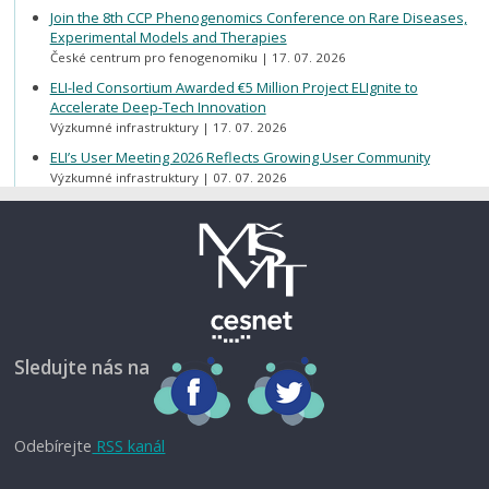
Join the 8th CCP Phenogenomics Conference on Rare Diseases,
Experimental Models and Therapies
České centrum pro fenogenomiku
17. 07. 2026
ELI-led Consortium Awarded €5 Million Project ELIgnite to
Accelerate Deep-Tech Innovation
Výzkumné infrastruktury
17. 07. 2026
ELI’s User Meeting 2026 Reflects Growing User Community
Výzkumné infrastruktury
07. 07. 2026
Sledujte nás na
Odebírejte
RSS kanál