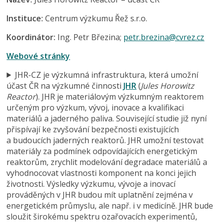
Instituce:
Centrum výzkumu Řež s.r.o.
Koordinátor:
Ing. Petr Březina;
petr.brezina@cvrez.cz
Webové stránky
JHR-CZ je výzkumná infrastruktura, která umožní
účast ČR na výzkumné činnosti
JHR
(
Jules Horowitz
Reactor
). JHR je materiálovým výzkumným reaktorem
určeným pro výzkum, vývoj, inovace a kvalifikaci
materiálů a jaderného paliva. Související studie již nyní
přispívají ke zvyšování bezpečnosti existujících
a budoucích jaderných reaktorů. JHR umožní testovat
materiály za podmínek odpovídajících energetickým
reaktorům, zrychlit modelování degradace materiálů a
vyhodnocovat vlastnosti komponent na konci jejich
životnosti. Výsledky výzkumu, vývoje a inovací
prováděných v JHR budou mít uplatnění zejména v
energetickém průmyslu, ale např. i v medicíně. JHR bude
sloužit širokému spektru ozařovacích experimentů,