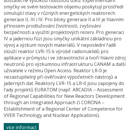
dostatečně vysokou hustotou toku. Experimentální
smyčky ve svém testovacím objemu poskytují prostředí
simulující stavy v různých energetických reaktorech
generace II, III i IV. Pro bloky generace II a III je hlavním
přínosem prodlužování životnosti, zvyšování
bezpečnosti a využití projektových rezerv. Pro generaci
IV a jadernou fúzi jsou smyčky unikátní základnou pro
vývoj a výzkum nových materiálů. V neposlední řadě
slouží reaktor LVR-15 k výrobě radionuklidů pro
aplikace v průmyslu i ve zdravotnictví a tvoří hlavní zdroj
neutronů pro výzkumnou infrastrukturu CANAM a další
uživatele v režimu Open Access. Reaktor LR-0 je
nezastupitelný při ověřování výpočetních nástrojů a
jaderných dat. Reaktory LVR-15 a LR-0 jsou zapojeny do
řady projektů EURATOM (např. ARCADIA – Assessment
of Regional Capabilities for New Reactors Development
through an Integrated Approach či CORONA –
Establishment of a Regional Center of Competence for
VVER Technology and Nuclear Applications).
více informací