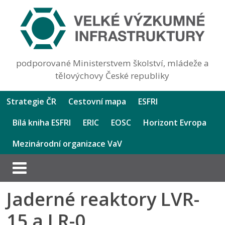
podporované Ministerstvem školství, mládeže a
tělovýchovy České republiky
Strategie ČR
Cestovní mapa
ESFRI
Bílá kniha ESFRI
ERIC
EOSC
Horizont Evropa
Mezinárodní organizace VaV
Jaderné reaktory LVR-
15 a LR-0