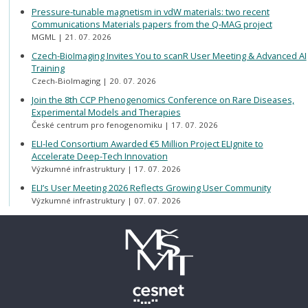
Pressure-tunable magnetism in vdW materials: two recent
Communications Materials papers from the Q-MAG project
MGML
21. 07. 2026
Czech-BioImaging Invites You to scanR User Meeting & Advanced AI
Training
Czech-BioImaging
20. 07. 2026
Join the 8th CCP Phenogenomics Conference on Rare Diseases,
Experimental Models and Therapies
České centrum pro fenogenomiku
17. 07. 2026
ELI-led Consortium Awarded €5 Million Project ELIgnite to
Accelerate Deep-Tech Innovation
Výzkumné infrastruktury
17. 07. 2026
ELI’s User Meeting 2026 Reflects Growing User Community
Výzkumné infrastruktury
07. 07. 2026