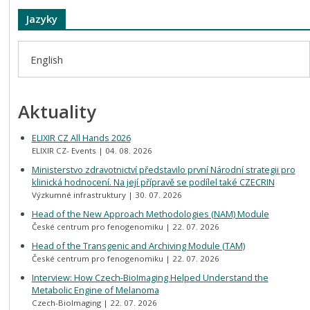
Jazyky
English
Aktuality
ELIXIR CZ All Hands 2026
ELIXIR CZ- Events
04. 08. 2026
Ministerstvo zdravotnictví představilo první Národní strategii pro
klinická hodnocení. Na její přípravě se podílel také CZECRIN
Výzkumné infrastruktury
30. 07. 2026
Head of the New Approach Methodologies (NAM) Module
České centrum pro fenogenomiku
22. 07. 2026
Head of the Transgenic and Archiving Module (TAM)
České centrum pro fenogenomiku
22. 07. 2026
Interview: How Czech-BioImaging Helped Understand the
Metabolic Engine of Melanoma
Czech-BioImaging
22. 07. 2026