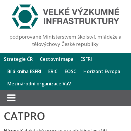
podporované Ministerstvem školství, mládeže a
tělovýchovy České republiky
Strategie ČR
Cestovní mapa
ESFRI
Bílá kniha ESFRI
ERIC
EOSC
Horizont Evropa
Mezinárodní organizace VaV
CATPRO
Název:
Katalytické procesy pro efektivní využití