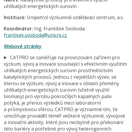
uhlíkatých energetických surovin
Instituce:
Unipetrol výzkumně vzdělávací centrum, a.s.
Koordinátor:
Ing. František Svoboda;
frantisek.svoboda@unicre.cz
Webové stránky
CATPRO se zaměřuje na provozování zařízení pro
výzkum, vývoj a inovace související s efektivním využitím
uhlíkatých energetických surovin prostřednictvím
katalytických procesů. Jednou z největších výzev, se
kterou se výzkum, vývoj a inovace v oblasti přeměny
uhlíkatých energetických surovin (včetně využití
biomasy) pro výrobu pokročilých kapalných paliv
potýká, je přenos výsledků mezi laboratorní
a průmyslovou sférou. CATPRO je významné tím, že
umožňuje provádět téměř veškeré výzkumné, vývojové
a inovační aktivity, které jsou nezbytné pro překonání
této bariéry a potřebné pro vývoj heterogenních