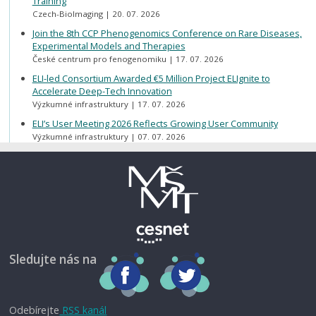
Training
Czech-BioImaging
20. 07. 2026
Join the 8th CCP Phenogenomics Conference on Rare Diseases,
Experimental Models and Therapies
České centrum pro fenogenomiku
17. 07. 2026
ELI-led Consortium Awarded €5 Million Project ELIgnite to
Accelerate Deep-Tech Innovation
Výzkumné infrastruktury
17. 07. 2026
ELI’s User Meeting 2026 Reflects Growing User Community
Výzkumné infrastruktury
07. 07. 2026
Sledujte nás na
Odebírejte
RSS kanál