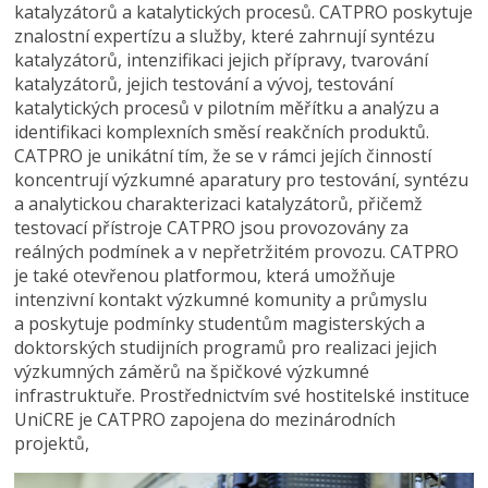
katalyzátorů a katalytických procesů. CATPRO poskytuje
znalostní expertízu a služby, které zahrnují syntézu
katalyzátorů, intenzifikaci jejich přípravy, tvarování
katalyzátorů, jejich testování a vývoj, testování
katalytických procesů v pilotním měřítku a analýzu a
identifikaci komplexních směsí reakčních produktů.
CATPRO je unikátní tím, že se v rámci jejích činností
koncentrují výzkumné aparatury pro testování, syntézu
a analytickou charakterizaci katalyzátorů, přičemž
testovací přístroje CATPRO jsou provozovány za
reálných podmínek a v nepřetržitém provozu. CATPRO
je také otevřenou platformou, která umožňuje
intenzivní kontakt výzkumné komunity a průmyslu
a poskytuje podmínky studentům magisterských a
doktorských studijních programů pro realizaci jejich
výzkumných záměrů na špičkové výzkumné
infrastruktuře. Prostřednictvím své hostitelské instituce
UniCRE je CATPRO zapojena do mezinárodních
projektů,