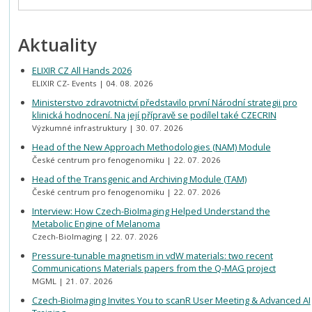
Aktuality
ELIXIR CZ All Hands 2026
ELIXIR CZ- Events
04. 08. 2026
Ministerstvo zdravotnictví představilo první Národní strategii pro
klinická hodnocení. Na její přípravě se podílel také CZECRIN
Výzkumné infrastruktury
30. 07. 2026
Head of the New Approach Methodologies (NAM) Module
České centrum pro fenogenomiku
22. 07. 2026
Head of the Transgenic and Archiving Module (TAM)
České centrum pro fenogenomiku
22. 07. 2026
Interview: How Czech-BioImaging Helped Understand the
Metabolic Engine of Melanoma
Czech-BioImaging
22. 07. 2026
Pressure-tunable magnetism in vdW materials: two recent
Communications Materials papers from the Q-MAG project
MGML
21. 07. 2026
Czech-BioImaging Invites You to scanR User Meeting & Advanced AI