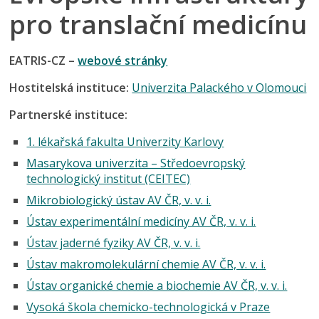
pro translační medicínu
EATRIS-CZ –
webové stránky
Hostitelská instituce:
Univerzita Palackého v Olomouci
Partnerské instituce:
1. lékařská fakulta Univerzity Karlovy
Masarykova univerzita – Středoevropský
technologický institut (CEITEC)
Mikrobiologický ústav AV ČR, v. v. i.
Ústav experimentální medicíny AV ČR, v. v. i.
Ústav jaderné fyziky AV ČR, v. v. i.
Ústav makromolekulární chemie AV ČR, v. v. i.
Ústav organické chemie a biochemie AV ČR, v. v. i.
Vysoká škola chemicko-technologická v Praze