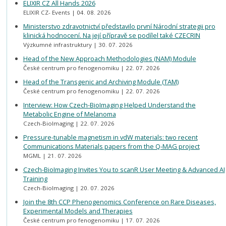
ELIXIR CZ All Hands 2026
ELIXIR CZ- Events
04. 08. 2026
Ministerstvo zdravotnictví představilo první Národní strategii pro
klinická hodnocení. Na její přípravě se podílel také CZECRIN
Výzkumné infrastruktury
30. 07. 2026
Head of the New Approach Methodologies (NAM) Module
České centrum pro fenogenomiku
22. 07. 2026
Head of the Transgenic and Archiving Module (TAM)
České centrum pro fenogenomiku
22. 07. 2026
Interview: How Czech-BioImaging Helped Understand the
Metabolic Engine of Melanoma
Czech-BioImaging
22. 07. 2026
Pressure-tunable magnetism in vdW materials: two recent
Communications Materials papers from the Q-MAG project
MGML
21. 07. 2026
Czech-BioImaging Invites You to scanR User Meeting & Advanced AI
Training
Czech-BioImaging
20. 07. 2026
Join the 8th CCP Phenogenomics Conference on Rare Diseases,
Experimental Models and Therapies
České centrum pro fenogenomiku
17. 07. 2026