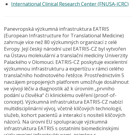
International Clinical Research Center (FNUSA-ICRC)
Panevropská výzkumná infrastruktura EATRIS
(European Infrastructure for Translational Medicine)
zahrnuje více než 80 výzkumných organizací z celé
Evropy. Její český národní uzel EATRIS-CZ byl vytvořen
na Ústavu molekulární a translační medicíny Univerzity
Palackého v Olomouci. EATRIS-CZ poskytuje excelentní
výzkumnou infrastrukturu a expertízu v rámci celého
translačního hodnotového řetězce. Prostřednictvím 5
navzájem propojených platforem umožňuje dosáhnout
ve vývoji léčiv a diagnostik až k úrovním „prvního
podání u člověka“ či klinickému ověření (proof-of-
concept). Výzkumná infrastruktura EATRIS-CZ nabízí
multidisciplinární vývoj, včetně klíčových technologií,
služeb, kohort pacientů a interakcí s nositeli klíčových
názorů. Na úrovni EU spolupracuje výzkumná
infrastruktura EATRIS s ostatními biomedicínskými
výzkumnými infrastrukturami, zejména s