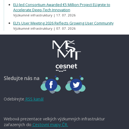
ELI-led Consortium Awarded €5 Million Project ELIgnite to
Accelerate Deep-Tech Innovation
Výzkumné infrastruktury
17. 07. 2026
ELI’s User Meeting 2026 Reflects Growing User Community
Výzkumné infrastruktury
07. 07. 2026
Sledujte nás na
Odebírejte
RSS kanál
Webová prezentace velkých výzkumných infrastruktur
zařazených do
Cestovní mapy ČR.