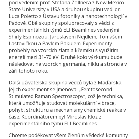
pod vedením prof. Stefana Zollnera z New Mexico
State University v USA a druhou skupinu vedl dr.
Luca Poletto z Ústavu fotoniky a nanotechnologií v
Padově. Obě skupiny spolupracovaly s vědci z
experimentálních týmů ELI Beamlines vedenými
Shirly Espinozou, Jaroslavem Nejdlem, Tomášem
Lastovičkou a Pavlem Bakulem. Experimenty
proběhly na vzorcích zlata a křemíku s využitím
energií mezi 31-70 eV. Druhé kolo výzkumu bude
následovat na vzorcích germania, niklu a stroncia v
září tohoto roku.
Další uživatelská skupina vědců byla z Maďarska.
Jejich experiment se jmenoval „Femtosecond
Stimulated Raman Spectroscopy“, což je technika,
která umožňuje studovat molekulární vibrace,
pohyb, strukturu a mechanismy chemické reakce v
čase. Koordinátorem byl Miroslav Kloz z
experimentálního týmu ELI Beamlines.
Chceme poděkovat všem členům vědecké komunity