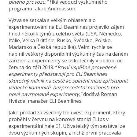
plného provozu,”
říká vedoucí výzkumného
programu Jakob Andreasson.
Výzva se setkala s velkým ohlasem a o
experimentování na ELI Beamlines projevilo zájem
hned několik týmů z celého světa (USA, Německo,
Itálie, Velká Británie, Rusko, Švédsko, Polsko,
Maďarsko a Česká republika). Velmi rychle se
naplnil veškerý disponibilní výzkumný čas na daném
zařízení a experimenty se uskutečnily v období od
června do září 2019. “
První úspěšně provedené
experimenty představují pro ELI Beamlines
skutečný milník na cestě ke splnění mise zpřístupnit
vědecké komunitě bezprecedetní možnosti pro
nově navrhované experimenty,”
dodává Roman
Hvězda, manažer ELI Beamlines.
Jako příklad za všechny lze uvést experiment, který
proběhl v červnu na koncové stanici ELIps v
experimentální hale E1. Uživatelský tým sestával ze
dvou výzkumných skupin, z nichž první pracovala