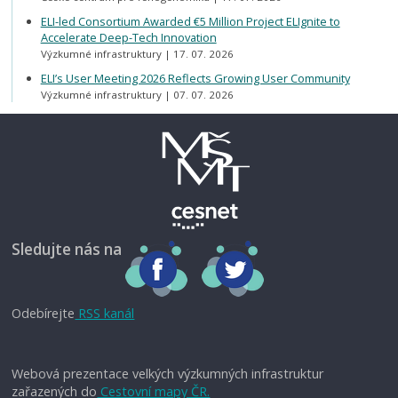
ELI-led Consortium Awarded €5 Million Project ELIgnite to
Accelerate Deep-Tech Innovation
Výzkumné infrastruktury
17. 07. 2026
ELI’s User Meeting 2026 Reflects Growing User Community
Výzkumné infrastruktury
07. 07. 2026
Sledujte nás na
Odebírejte
RSS kanál
Webová prezentace velkých výzkumných infrastruktur
zařazených do
Cestovní mapy ČR.