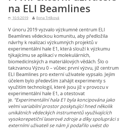
na ELI Beamlines
10.9.2019
Ilona Trtíková
V únoru 2019 vyzvalo výzkumné centrum ELI
Beamlines vědeckou komunitu, aby předložila
návrhy k realizaci výzkumných projektů v
experimentální hale E1, která slouží k výzkumu
týkajícímu se aplikací v molekulárních,
biomedicínských a materiálových vědách. Šlo o
takzvanou Výzvu 0 – vůbec první výzvu, již centrum
ELI Beamlines pro externí uživatele vypsalo. Jejím
účelem bylo především zahájit experimenty s
využitím technologií, které jsou již v provozu v
experimentální hale E1, a otestovat
je.
“Experimentální hala E1 byla koncipována jako
velmi variabilní prostor poskytující hned několik
unikátních vědeckých instrumentů využívajících
vysokorepetiční laserové zdroje a díky spolupráci s
externími uživateli se nám ji podařilo uvést do