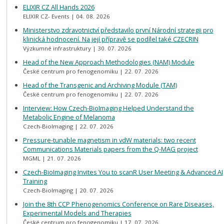
ELIXIR CZ All Hands 2026
ELIXIR CZ- Events
04. 08. 2026
Ministerstvo zdravotnictví představilo první Národní strategii pro
klinická hodnocení. Na její přípravě se podílel také CZECRIN
Výzkumné infrastruktury
30. 07. 2026
Head of the New Approach Methodologies (NAM) Module
České centrum pro fenogenomiku
22. 07. 2026
Head of the Transgenic and Archiving Module (TAM)
České centrum pro fenogenomiku
22. 07. 2026
Interview: How Czech-BioImaging Helped Understand the
Metabolic Engine of Melanoma
Czech-BioImaging
22. 07. 2026
Pressure-tunable magnetism in vdW materials: two recent
Communications Materials papers from the Q-MAG project
MGML
21. 07. 2026
Czech-BioImaging Invites You to scanR User Meeting & Advanced AI
Training
Czech-BioImaging
20. 07. 2026
Join the 8th CCP Phenogenomics Conference on Rare Diseases,
Experimental Models and Therapies
České centrum pro fenogenomiku
17. 07. 2026