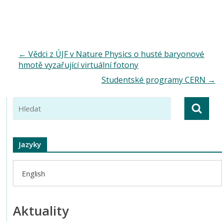
←
Vědci z ÚJF v Nature Physics o husté baryonové
hmotě vyzařující virtuální fotony
Studentské programy CERN
→
Jazyky
English
Aktuality