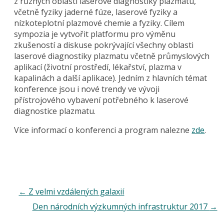
z různých oblastí laserové diagnostiky plazmatu,
včetně fyziky jaderné fúze, laserové fyziky a
nízkoteplotní plazmové chemie a fyziky. Cílem
sympozia je vytvořit platformu pro výměnu
zkušeností a diskuse pokrývající všechny oblasti
laserové diagnostiky plazmatu včetně průmyslových
aplikací (životní prostředí, lékařství, plazma v
kapalinách a další aplikace). Jedním z hlavních témat
konference jsou i nové trendy ve vývoji
přístrojového vybavení potřebného k laserové
diagnostice plazmatu.
Více informací o konferenci a program nalezne
zde
.
←
Z velmi vzdálených galaxií
Den národních výzkumných infrastruktur 2017
→