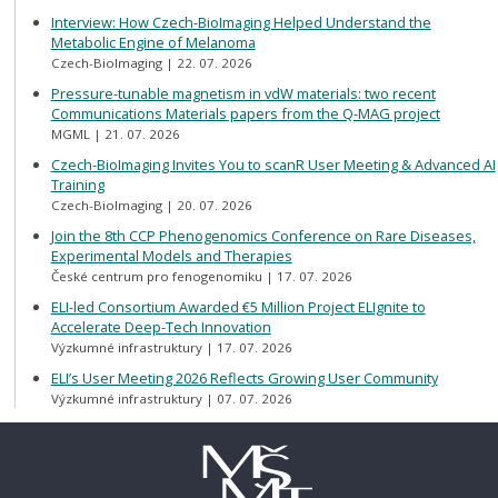
Interview: How Czech-BioImaging Helped Understand the
Metabolic Engine of Melanoma
Czech-BioImaging
22. 07. 2026
Pressure-tunable magnetism in vdW materials: two recent
Communications Materials papers from the Q-MAG project
MGML
21. 07. 2026
Czech-BioImaging Invites You to scanR User Meeting & Advanced AI
Training
Czech-BioImaging
20. 07. 2026
Join the 8th CCP Phenogenomics Conference on Rare Diseases,
Experimental Models and Therapies
České centrum pro fenogenomiku
17. 07. 2026
ELI-led Consortium Awarded €5 Million Project ELIgnite to
Accelerate Deep-Tech Innovation
Výzkumné infrastruktury
17. 07. 2026
ELI’s User Meeting 2026 Reflects Growing User Community
Výzkumné infrastruktury
07. 07. 2026