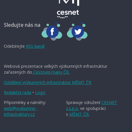
Sledujte nás na
Odebírejte
RSS kanál
Webová prezentace velkých výzkumných infrastruktur
zařazených do
Cestovní mapy ČR.
Oddělení výzkumných infrastruktur MŠMT ČR
Redakční rada
•
Logo
Připomínky a náměty:
Spravuje sdružení
CESNET
web@vyzkumne-
z.s.p.o.
ve spolupráci
infrastruktury.cz
s
MŠMT ČR
.