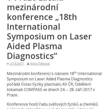
mezinárodní
konference „18th
International
Symposium on Laser
Aided Plasma
Diagnostics“
27.9.2017
Ilona Trtíková
Mezinárodní konferenci s názvem 18
International
th
Symposium on Laser Aided Plasma Diagnostics
pořádá Ústav Fyziky plazmatu AV ČR, Oddělení
tokamak COMPASS ve dnech 24. – 28. září 2017 v
Praze.
Konference hostí řadu světových fyziků a chemiků