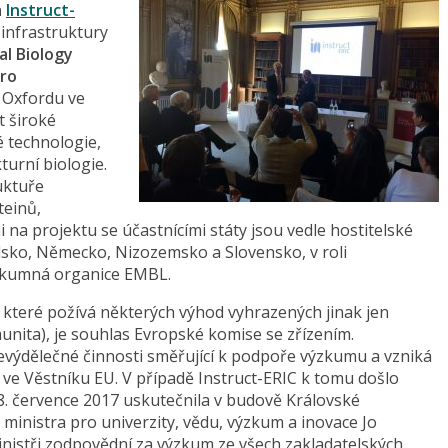
a
Instruct-
infrastruktury
l Biology
pro
 Oxfordu ve
t široké
é technologie,
turní biologie.
uktuře
teinů,
i na projektu se účastnícími státy jsou vedle hostitelské
ugalsko, Německo, Nizozemsko a Slovensko, v roli
ýzkumná organice EMBL.
které požívá některých výhod vyhrazených jinak jen
nita), je souhlas Evropské komise se zřízením.
výdělečné činnosti směřující k podpoře výzkumu a vzniká
ve Věstníku EU. V případě Instruct-ERIC k tomu došlo
18. července 2017 uskutečnila v budově Královské
ministra pro univerzity, vědu, výzkum a inovace Jo
inistři zodpovědní za výzkum ze všech zakladatelských