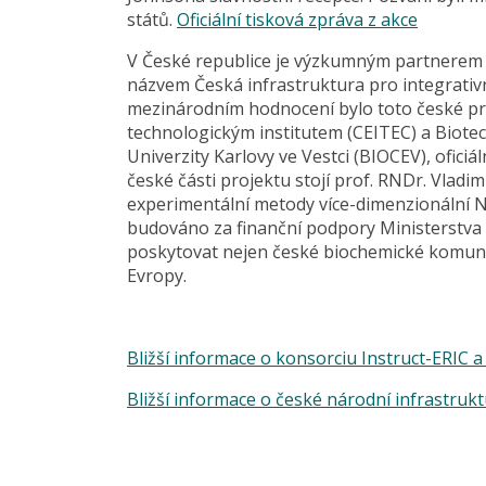
států.
Oficiální tisková zpráva z akce
V České republice je výzkumným partnerem 
názvem Česká infrastruktura pro integrativn
mezinárodním hodnocení bylo toto české pr
technologickým institutem (CEITEC) a Biot
Univerzity Karlovy ve Vestci (BIOCEV), ofici
české části projektu stojí prof. RNDr. Vladim
experimentální metody více-dimenzionální N
budováno za finanční podpory Ministerstva š
poskytovat nejen české biochemické komunitě
Evropy.
Bližší informace o konsorciu Instruct-ERIC 
Bližší informace o české národní infrastruk