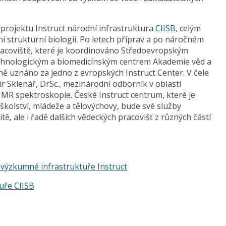
projektu Instruct národní infrastruktura
CIISB
, celým
í strukturní biologii. Po letech příprav a po náročném
acoviště, které je koordinováno Středoevropským
echnologickým a biomedicínským centrem Akademie věd a
álně uznáno za jedno z evropských Instruct Center. V čele
ír Sklenář, DrSc., mezinárodní odborník v oblasti
MR spektroskopie. České Instruct centrum, které je
kolství, mládeže a tělovýchovy, bude své služby
, ale i řadě dalších vědeckých pracovišť z různých částí
a výzkumné infrastruktuře Instruct
tuře CIISB