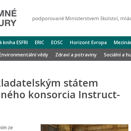
podporované Ministerstvem školství, mlád
lá kniha ESFRI
ERIC
EOSC
Horizont Evropa
Mezinár
Environmentální vědy
Zdraví a potraviny
Sociální a 
kladatelským státem
ého konsorcia Instruct-
ním ze