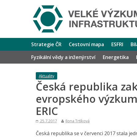
Strategie ČR
Cestovní mapa
ESFRI
Bí
Fyzikální vědy a inženýrství
Energetika
Aktuality
Česká republika za
evropského výzkumn
ERIC
25.7.2017
Ilona Trtíková
Česká republika se v červenci 2017 stala jed