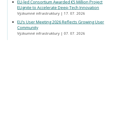
ELI-led Consortium Awarded €5 Million Project
ELIgnite to Accelerate Deep-Tech Innovation
Výzkumné infrastruktury
17. 07. 2026
ELI’s User Meeting 2026 Reflects Growing User
Community
Výzkumné infrastruktury
07. 07. 2026