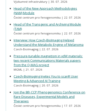
Výzkumné infrastruktury
30. 07. 2026
Head of the New Approach Methodologies
(NAM) Module
České centrum pro fenogenomiku
22. 07. 2026
Head of the Transgenic and Archiving Module
(TAM)
České centrum pro fenogenomiku
22. 07. 2026
Interview: How Czech-BioImaging Helped
Understand the Metabolic Engine of Melanoma
Czech-BioImaging
22. 07. 2026
Pressure-tunable magnetism in vdW materials:
two recent Communications Materials papers
from the Q-MAG project
MGML
21. 07. 2026
Czech-BioImaging Invites You to scanR User
Meeting & Advanced AI Training
Czech-BioImaging
20. 07. 2026
Join the 8th CCP Phenogenomics Conference on
Rare Diseases, Experimental Models and
Therapies
České centrum pro fenogenomiku
17. 07. 2026