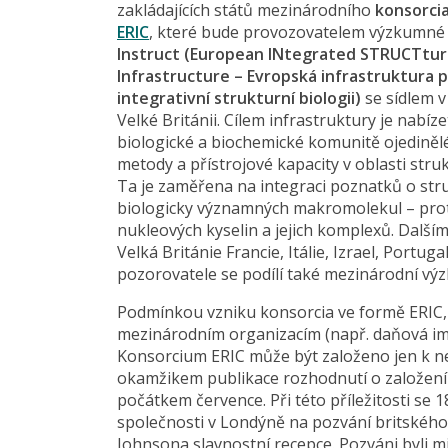
zakládajících států mezinárodního
konsorci
ERIC
, které bude provozovatelem výzkumné 
Instruct (European INtegrated STRUCTtura
Infrastructure – Evropská infrastruktura 
integrativní strukturní biologii)
se sídlem v
Velké Británii. Cílem infrastruktury je nabíze
biologické a biochemické komunitě ojediněl
metody a přístrojové kapacity v oblasti struk
Ta je zaměřena na integraci poznatků o str
biologicky významných makromolekul – pro
nukleových kyselin a jejich komplexů. Dalším
Velká Británie Francie, Itálie, Izrael, Port
pozorovatele se podílí také mezinárodní v
Podmínkou vzniku konsorcia ve formě ERIC, 
mezinárodním organizacím (např. daňová imu
Konsorcium ERIC může být založeno jen k ne
okamžikem publikace rozhodnutí o založení 
počátkem července. Při této příležitosti se 
společnosti v Londýně na pozvání britského 
Johnsona slavnostní recepce. Pozváni byli m