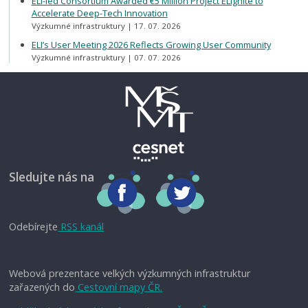
ELI-led Consortium Awarded €5 Million Project ELIgnite to
Accelerate Deep-Tech Innovation
Výzkumné infrastruktury
17. 07. 2026
ELI’s User Meeting 2026 Reflects Growing User Community
Výzkumné infrastruktury
07. 07. 2026
Sledujte nás na
Odebírejte
RSS kanál
Webová prezentace velkých výzkumných infrastruktur
zařazených do
Cestovní mapy ČR.