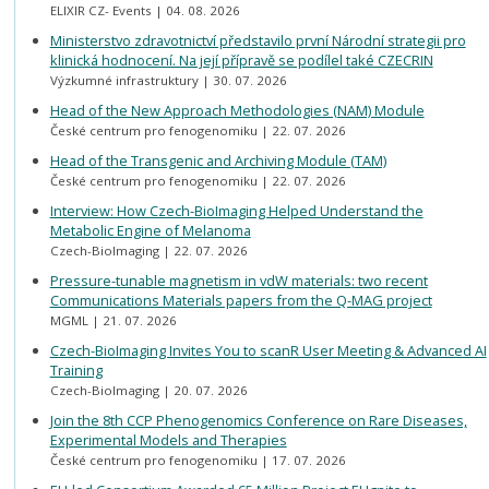
ELIXIR CZ- Events
04. 08. 2026
Ministerstvo zdravotnictví představilo první Národní strategii pro
klinická hodnocení. Na její přípravě se podílel také CZECRIN
Výzkumné infrastruktury
30. 07. 2026
Head of the New Approach Methodologies (NAM) Module
České centrum pro fenogenomiku
22. 07. 2026
Head of the Transgenic and Archiving Module (TAM)
České centrum pro fenogenomiku
22. 07. 2026
Interview: How Czech-BioImaging Helped Understand the
Metabolic Engine of Melanoma
Czech-BioImaging
22. 07. 2026
Pressure-tunable magnetism in vdW materials: two recent
Communications Materials papers from the Q-MAG project
MGML
21. 07. 2026
Czech-BioImaging Invites You to scanR User Meeting & Advanced AI
Training
Czech-BioImaging
20. 07. 2026
Join the 8th CCP Phenogenomics Conference on Rare Diseases,
Experimental Models and Therapies
České centrum pro fenogenomiku
17. 07. 2026