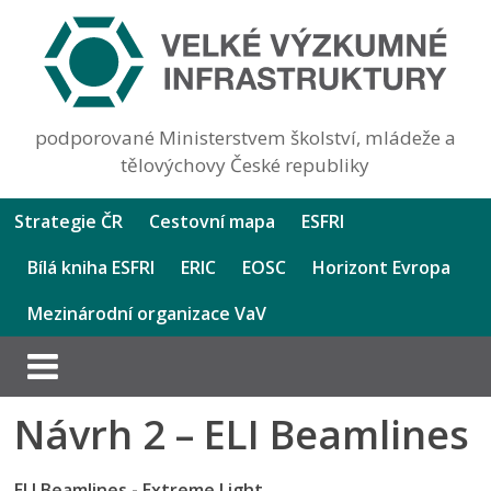
podporované Ministerstvem školství, mládeže a
tělovýchovy České republiky
Strategie ČR
Cestovní mapa
ESFRI
Bílá kniha ESFRI
ERIC
EOSC
Horizont Evropa
Mezinárodní organizace VaV
Návrh 2 – ELI Beamlines
ELI Beamlines - Extreme Light