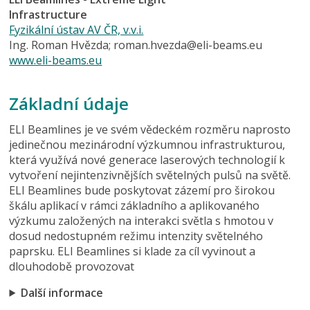
Infrastructure
Fyzikální ústav AV ČR, v.v.i.
Ing. Roman Hvězda; roman.hvezda@eli-beams.eu
www.eli-beams.eu
Základní údaje
ELI Beamlines je ve svém vědeckém rozměru naprosto
jedinečnou mezinárodní výzkumnou infrastrukturou,
která využívá nové generace laserových technologií k
vytvoření nejintenzivnějších světelných pulsů na světě.
ELI Beamlines bude poskytovat zázemí pro širokou
škálu aplikací v rámci základního a aplikovaného
výzkumu založených na interakci světla s hmotou v
dosud nedostupném režimu intenzity světelného
paprsku. ELI Beamlines si klade za cíl vyvinout a
dlouhodobě provozovat
Další informace