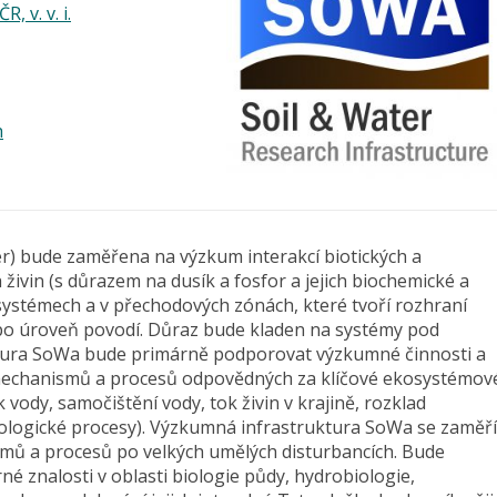
, v. v. i.
h
r) bude zaměřena na výzkum interakcí biotických a
ivin (s důrazem na dusík a fosfor a jejich biochemické a
systémech a v přechodových zónách, které tvoří rozhraní
po úroveň povodí. Důraz bude kladen na systémy pod
tura SoWa bude primárně podporovat výzkumné činnosti a
echanismů a procesů odpovědných za klíčové ekosystémov
 vody, samočištění vody, tok živin v krajině, rozklad
biologické procesy). Výzkumná infrastruktura SoWa se zaměří
ů a procesů po velkých umělých disturbancích. Bude
é znalosti v oblasti biologie půdy, hydrobiologie,