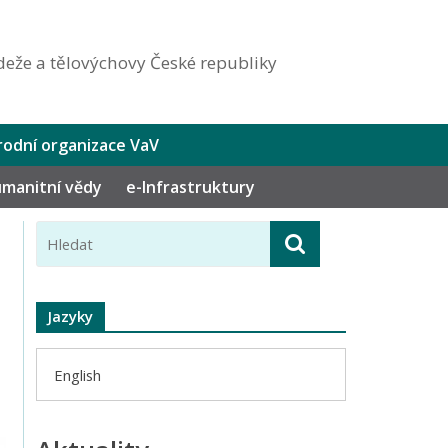
eže a tělovýchovy České republiky
odní organizace VaV
humanitní vědy
e-Infrastruktury
Jazyky
English