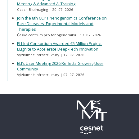
Meeting & Advanced AI Training
Czech-BioImaging
20. 07. 2026
Join the 8th CCP Phenogenomics Conference on
Rare Diseases, Experimental Models and
Therapies
České centrum pro fenogenomiku
17. 07. 2026
ELI-led Consortium Awarded €5 Million Project
ELIgnite to Accelerate Deep-Tech Innovation
Výzkumné infrastruktury
17. 07. 2026
ELI’s User Meeting 2026 Reflects Growing User
Community
Výzkumné infrastruktury
07. 07. 2026