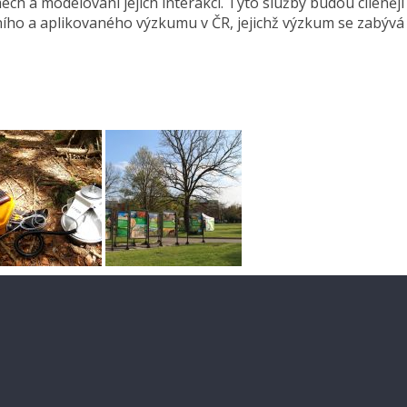
ch a modelování jejich interakcí. Tyto služby budou cíleněji
ního a aplikovaného výzkumu v ČR, jejichž výzkum se zabývá