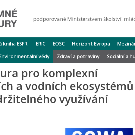
podporované Ministerstvem školství, mlád
lá kniha ESFRI
ERIC
EOSC
Horizont Evropa
Mezinár
Environmentální vědy
Zdraví a potraviny
Sociální a 
tura pro komplexní
ích a vodních ekosystémů
držitelného využívání