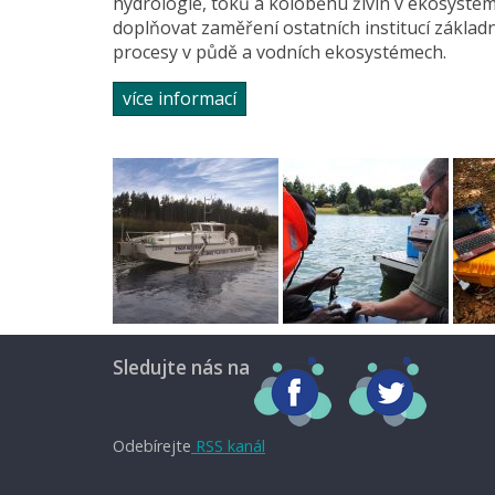
hydrologie, toků a koloběhu živin v ekosystéme
doplňovat zaměření ostatních institucí základ
procesy v půdě a vodních ekosystémech.
více informací
Sledujte nás na
Odebírejte
RSS kanál