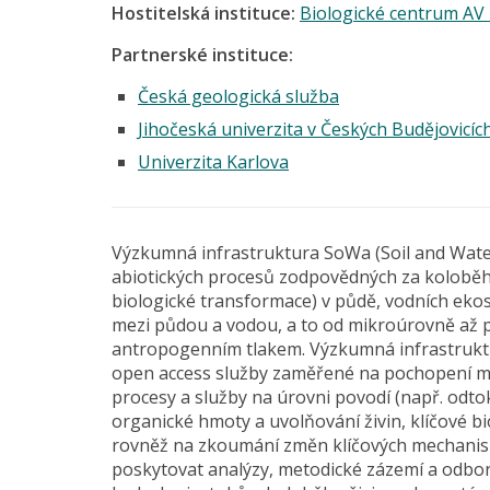
Hostitelská instituce:
Biologické centrum AV ČR
Partnerské instituce:
Česká geologická služba
Jihočeská univerzita v Českých Budějovicíc
Univerzita Karlova
Výzkumná infrastruktura SoWa (Soil and Wate
abiotických procesů zodpovědných za koloběh ž
biologické transformace) v půdě, vodních eko
mezi půdou a vodou, a to od mikroúrovně až 
antropogenním tlakem. Výzkumná infrastruk
open access služby zaměřené na pochopení m
procesy a služby na úrovni povodí (např. odtok
organické hmoty a uvolňování živin, klíčové 
rovněž na zkoumání změn klíčových mechanism
poskytovat analýzy, metodické zázemí a odborn