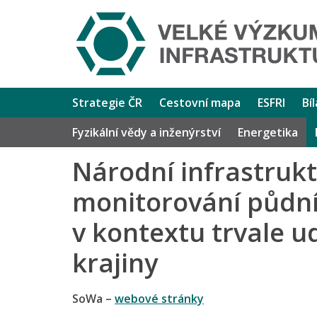
Strategie ČR
Cestovní mapa
ESFRI
Bí
Fyzikální vědy a inženýrství
Energetika
Národní infrastruk
monitorování půdn
v kontextu trvale u
krajiny
SoWa –
webové stránky