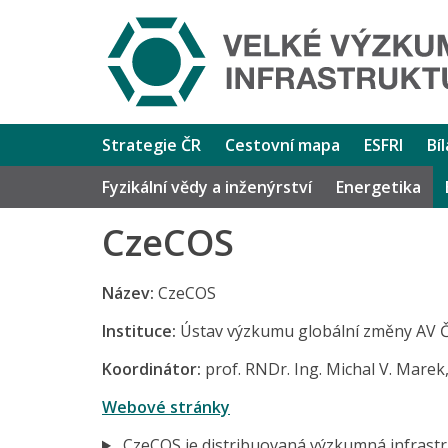
Strategie ČR
Cestovní mapa
ESFRI
Bí
Fyzikální vědy a inženýrství
Energetika
CzeCOS
Název:
CzeCOS
Instituce:
Ústav výzkumu globální změny AV ČR, 
Koordinátor:
prof. RNDr. Ing. Michal V. Marek, D
Webové stránky
CzeCOS je distribuovaná výzkumná infrast