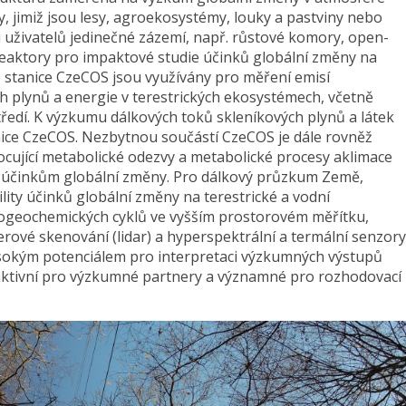
y, jimiž jsou lesy, agroekosystémy, louky a pastviny nebo
uživatelů jedinečné zázemí, např. růstové komory, open-
eaktory pro impaktové studie účinků globální změny na
 stanice CzeCOS jsou využívány pro měření emisí
h plynů a energie v terestrických ekosystémech, včetně
ředí. K výzkumu dálkových toků skleníkových plynů a látek
anice CzeCOS. Nezbytnou součástí CzeCOS je dále rovněž
cující metabolické odezvy a metabolické procesy aklimace
 účinkům globální změny. Pro dálkový průzkum Země,
lity účinků globální změny na terestrické a vodní
iogeochemických cyklů ve vyšším prostorovém měřítku,
serové skenování (lidar) a hyperspektrální a termální senzory
sokým potenciálem pro interpretaci výzkumných výstupů
raktivní pro výzkumné partnery a významné pro rozhodovací