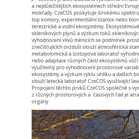
a nejdůležitějších ekosystémech střední Evrop
mokřady. CzeCOS poskytuje širokému spektru 
top komory, experimentální stanice nebo bior
terestrické a vodní ekosystémy. Ekosystémové
skleníkových plynů a výzkum toků skleníkovýc
vyhodnocení vlivů měnících se podmínek prost
znečišťujících ovzduší slouží atmosférická st
metabolomická a izotopová laboratoř vyhodno
nebo adaptace různých částí ekosystémů vůči
využitelný pro vyhodnocení prostorové variabi
ekosystémy a výzkum cyklu uhlíku a dalších b
slouží letecká laboratoř CzeCOS využívající la
Propojení těchto prvků CzeCOS společně s vy
z různých prostorových a časových řad je at
orgány