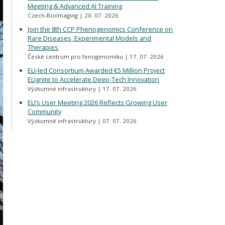
Meeting & Advanced AI Training
Czech-BioImaging
20. 07. 2026
Join the 8th CCP Phenogenomics Conference on
Rare Diseases, Experimental Models and
Therapies
České centrum pro fenogenomiku
17. 07. 2026
ELI-led Consortium Awarded €5 Million Project
ELIgnite to Accelerate Deep-Tech Innovation
Výzkumné infrastruktury
17. 07. 2026
ELI’s User Meeting 2026 Reflects Growing User
Community
Výzkumné infrastruktury
07. 07. 2026