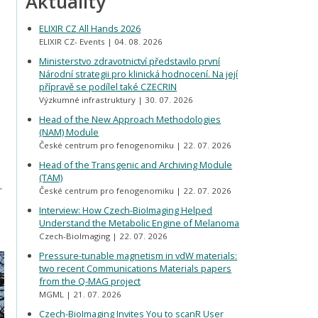
Aktuality
ELIXIR CZ All Hands 2026
ELIXIR CZ- Events
04. 08. 2026
Ministerstvo zdravotnictví představilo první
Národní strategii pro klinická hodnocení. Na její
přípravě se podílel také CZECRIN
Výzkumné infrastruktury
30. 07. 2026
Head of the New Approach Methodologies
(NAM) Module
České centrum pro fenogenomiku
22. 07. 2026
Head of the Transgenic and Archiving Module
(TAM)
.
České centrum pro fenogenomiku
22. 07. 2026
Interview: How Czech-BioImaging Helped
Understand the Metabolic Engine of Melanoma
Czech-BioImaging
22. 07. 2026
Pressure-tunable magnetism in vdW materials:
two recent Communications Materials papers
from the Q-MAG project
MGML
21. 07. 2026
Czech-BioImaging Invites You to scanR User