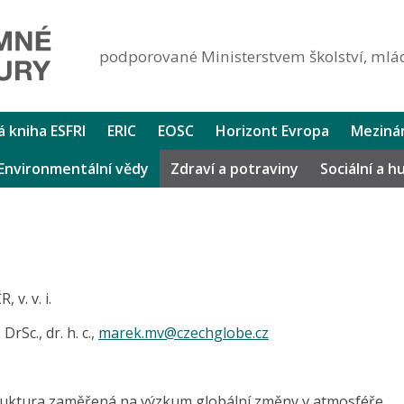
podporované Ministerstvem školství, mlád
lá kniha ESFRI
ERIC
EOSC
Horizont Evropa
Mezinár
Environmentální vědy
Zdraví a potraviny
Sociální a 
v. v. i.
rSc., dr. h. c.,
marek.mv@czechglobe.cz
ruktura zaměřená na výzkum globální změny v atmosféře