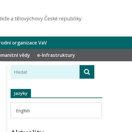
eže a tělovýchovy České republiky
odní organizace VaV
humanitní vědy
e-Infrastruktury
Jazyky
English