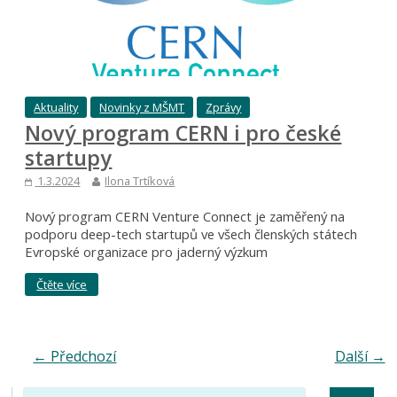
Aktuality
Novinky z MŠMT
Zprávy
Nový program CERN i pro české
startupy
1.3.2024
Ilona Trtíková
Nový program CERN Venture Connect je zaměřený na
podporu deep-tech startupů ve všech členských státech
Evropské organizace pro jaderný výzkum
Čtěte více
← Předchozí
Další →