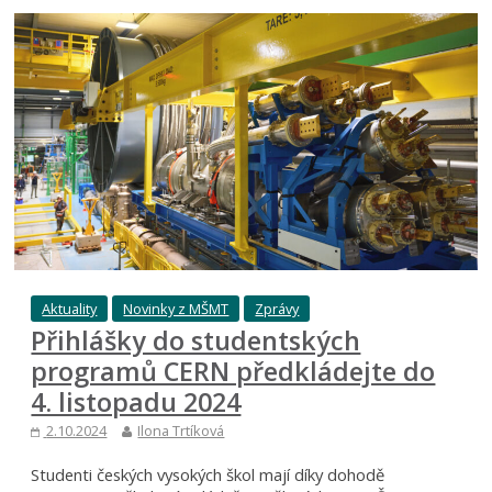
Aktuality
Novinky z MŠMT
Zprávy
Přihlášky do studentských
programů CERN předkládejte do
4. listopadu 2024
2.10.2024
Ilona Trtíková
Studenti českých vysokých škol mají díky dohodě