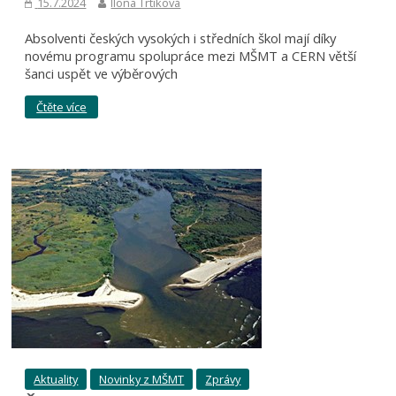
15.7.2024
Ilona Trtíková
Absolventi českých vysokých i středních škol mají díky
novému programu spolupráce mezi MŠMT a CERN větší
šanci uspět ve výběrových
Čtěte více
Aktuality
Novinky z MŠMT
Zprávy