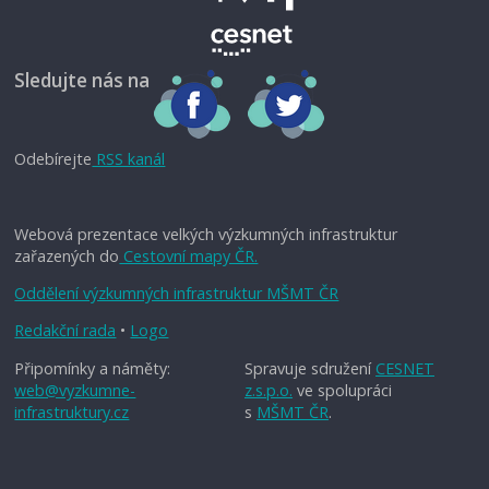
Sledujte nás na
Odebírejte
RSS kanál
Webová prezentace velkých výzkumných infrastruktur
zařazených do
Cestovní mapy ČR.
Oddělení výzkumných infrastruktur MŠMT ČR
Redakční rada
•
Logo
Připomínky a náměty:
Spravuje sdružení
CESNET
web@vyzkumne-
z.s.p.o.
ve spolupráci
infrastruktury.cz
s
MŠMT ČR
.