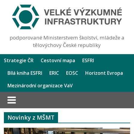
podporované Ministerstvem školství, mládeže a
tělovýchovy České republiky
Strategie ČR
Cestovní mapa
ESFRI
Bílá kniha ESFRI
ERIC
EOSC
Horizont Evropa
Mezinárodní organizace VaV
Novinky z MŠMT