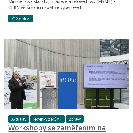
Ministerstva školství, mládeže a tělovýchovy (MŠMT) s
CERN větší šanci uspět ve výběrových
Čtěte více
Aktuality
Novinky z MŠMT
Zprávy
Workshopy se zaměřením na