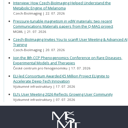
Interview: How Czech-BioImaging Helped Understand the
Metabolic Engine of Melanoma
Czech-BioImaging
22. 07. 2026
Pressure-tunable magnetism in vdW materials: two recent
Communications Materials papers from the Q-MAG project
MGML
21. 07. 2026
Czech-BioImaging Invites You to scanR User Meeting & Advanced AI
Training
Czech-BioImaging
20. 07. 2026
Join the 8th CCP Phenogenomics Conference on Rare Diseases,
Experimental Models and Therapies
České centrum pro fenogenomiku
17. 07. 2026
ELI-led Consortium Awarded €5 Million Project ELIgnite to
Accelerate Deep-Tech Innovation
Výzkumné infrastruktury
17. 07. 2026
ELI’s User Meeting 2026 Reflects Growing User Community
Výzkumné infrastruktury
07. 07. 2026