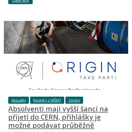
Čtěte více
Aktuality
Novinky z MŠMT
Zprávy
Absolventi mají vyšší šanci na
přijetí do CERN, přihlášky je
možné podávat průběžně