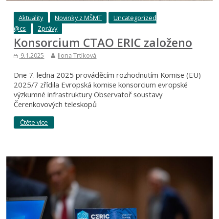
Aktuality
Novinky z MŠMT
Uncategorized
@cs
Zprávy
Konsorcium CTAO ERIC založeno
9.1.2025
Ilona Trtíková
Dne 7. ledna 2025 prováděcím rozhodnutím Komise (EU)
2025/7 zřídila Evropská komise konsorcium evropské
výzkumné infrastruktury Observatoř soustavy
Čerenkovových teleskopů
Čtěte více