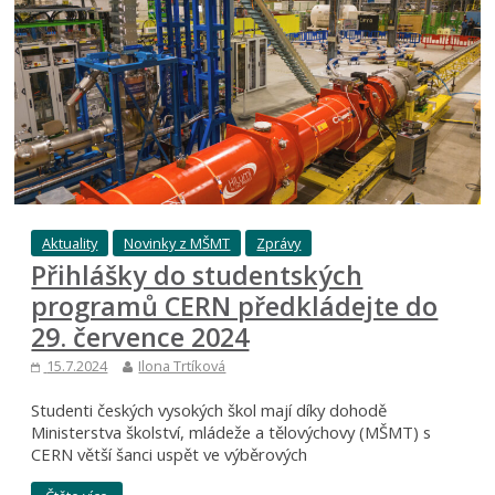
Aktuality
Novinky z MŠMT
Zprávy
Přihlášky do studentských
programů CERN předkládejte do
29. července 2024
15.7.2024
Ilona Trtíková
Studenti českých vysokých škol mají díky dohodě
Ministerstva školství, mládeže a tělovýchovy (MŠMT) s
CERN větší šanci uspět ve výběrových