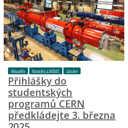
Aktuality
Novinky z MŠMT
Zprávy
Přihlášky do
studentských
programů CERN
předkládejte 3. března
2025