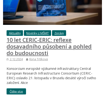
Aktuality
Novinky z MŠMT
Zprávy
10 let CERIC-ERIC: reflexe
dosavadního působení a pohled
do budoucnosti
2.12.2024
Ilona Trtíková
Konsorcium evropské výzkumné infrastruktury Central
European Research Infrastructure Consortium (CERIC-
ERIC) oslavilo 21. listopadu v Bruselu desáté výročí svého
založení. Akce
Čtěte více