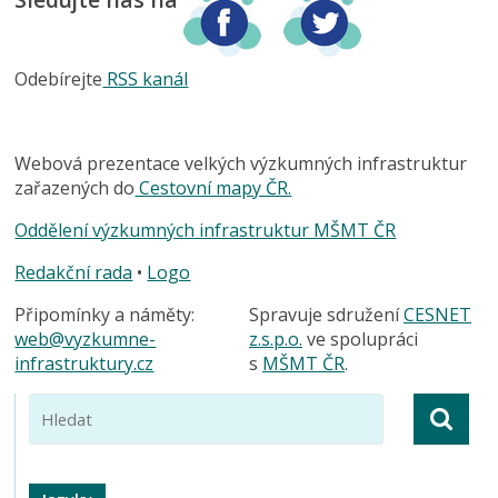
Odebírejte
RSS kanál
Webová prezentace velkých výzkumných infrastruktur
zařazených do
Cestovní mapy ČR.
Oddělení výzkumných infrastruktur MŠMT ČR
Redakční rada
•
Logo
Připomínky a náměty:
Spravuje sdružení
CESNET
web@vyzkumne-
z.s.p.o.
ve spolupráci
infrastruktury.cz
s
MŠMT ČR
.