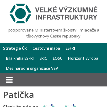
podporované Ministerstvem školství, mládeže a
tělovýchovy České republiky
Strategie ČR
Cestovní mapa
ESFRI
Bílá kniha ESFRI
ERIC
EOSC
Horizont Evropa
Mezinárodní organizace VaV
Patička
Sledujte nás na