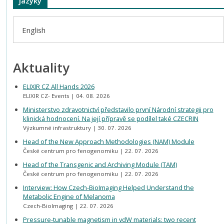
Jazyky
English
Aktuality
ELIXIR CZ All Hands 2026
ELIXIR CZ- Events
04. 08. 2026
Ministerstvo zdravotnictví představilo první Národní strategii pro
klinická hodnocení. Na její přípravě se podílel také CZECRIN
Výzkumné infrastruktury
30. 07. 2026
Head of the New Approach Methodologies (NAM) Module
České centrum pro fenogenomiku
22. 07. 2026
Head of the Transgenic and Archiving Module (TAM)
České centrum pro fenogenomiku
22. 07. 2026
Interview: How Czech-BioImaging Helped Understand the
Metabolic Engine of Melanoma
Czech-BioImaging
22. 07. 2026
Pressure-tunable magnetism in vdW materials: two recent