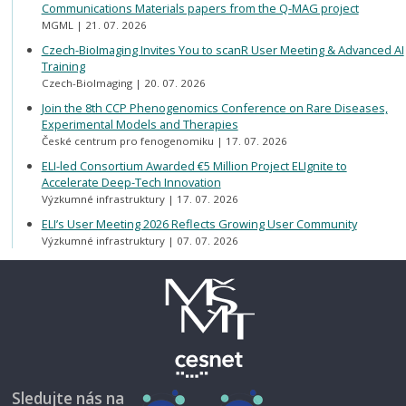
Communications Materials papers from the Q-MAG project
MGML
21. 07. 2026
Czech-BioImaging Invites You to scanR User Meeting & Advanced AI
Training
Czech-BioImaging
20. 07. 2026
Join the 8th CCP Phenogenomics Conference on Rare Diseases,
Experimental Models and Therapies
České centrum pro fenogenomiku
17. 07. 2026
ELI-led Consortium Awarded €5 Million Project ELIgnite to
Accelerate Deep-Tech Innovation
Výzkumné infrastruktury
17. 07. 2026
ELI’s User Meeting 2026 Reflects Growing User Community
Výzkumné infrastruktury
07. 07. 2026
Sledujte nás na