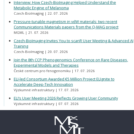
Interview: How Czech-BioImaging Helped Understand the
Metabolic Engine of Melanoma
Czech-BioImaging
22. 07. 2026
Pressure-tunable magnetism in vdW materials: two recent
Communications Materials papers from the Q-MAG project
MGML
21. 07. 2026
Czech-BioImaging Invites You to scanR User Meeting & Advanced AI
Training
Czech-BioImaging
20. 07. 2026
Join the 8th CCP Phenogenomics Conference on Rare Diseases,
Experimental Models and Therapies
České centrum pro fenogenomiku
17. 07. 2026
ELI-led Consortium Awarded €5 Million Project ELIgnite to
Accelerate Deep-Tech Innovation
Výzkumné infrastruktury
17. 07. 2026
ELI’s User Meeting 2026 Reflects Growing User Community
Výzkumné infrastruktury
07. 07. 2026