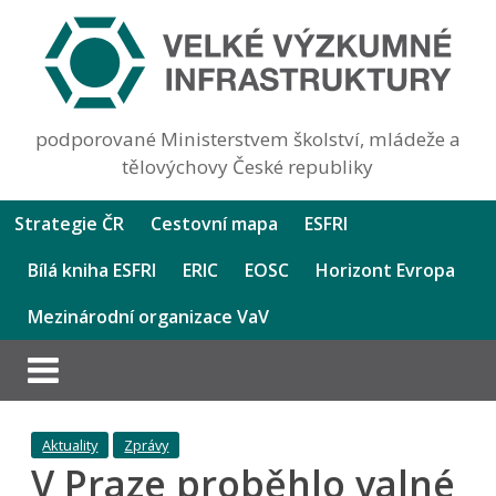
podporované Ministerstvem školství, mládeže a
tělovýchovy České republiky
Strategie ČR
Cestovní mapa
ESFRI
Bílá kniha ESFRI
ERIC
EOSC
Horizont Evropa
Mezinárodní organizace VaV
Aktuality
Zprávy
V Praze proběhlo valné