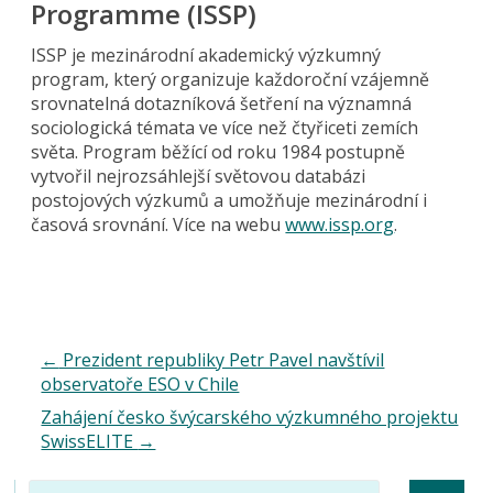
Programme (ISSP)
ISSP je mezinárodní akademický výzkumný
program, který organizuje každoroční vzájemně
srovnatelná dotazníková šetření na významná
sociologická témata ve více než čtyřiceti zemích
světa. Program běžící od roku 1984 postupně
vytvořil nejrozsáhlejší světovou databázi
postojových výzkumů a umožňuje mezinárodní i
časová srovnání. Více na webu
www.issp.org
.
←
Prezident republiky Petr Pavel navštívil
observatoře ESO v Chile
Zahájení česko švýcarského výzkumného projektu
SwissELITE
→