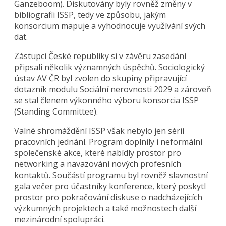
Ganzeboom). Diskutovány byly rovněž změny v
bibliografii ISSP, tedy ve způsobu, jakým
konsorcium mapuje a vyhodnocuje využívání svých
dat.
Zástupci České republiky si v závěru zasedání
připsali několik významných úspěchů. Sociologický
ústav AV ČR byl zvolen do skupiny připravující
dotazník modulu Sociální nerovnosti 2029 a zároveň
se stal členem výkonného výboru konsorcia ISSP
(Standing Committee).
Valné shromáždění ISSP však nebylo jen sérií
pracovních jednání. Program doplnily i neformální
společenské akce, které nabídly prostor pro
networking a navazování nových profesních
kontaktů. Součástí programu byl rovněž slavnostní
gala večer pro účastníky konference, který poskytl
prostor pro pokračování diskuse o nadcházejících
výzkumných projektech a také možnostech další
mezinárodní spolupráci.