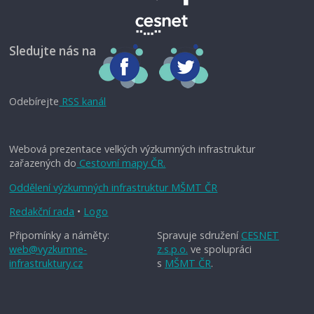
Sledujte nás na
Odebírejte
RSS kanál
Webová prezentace velkých výzkumných infrastruktur
zařazených do
Cestovní mapy ČR.
Oddělení výzkumných infrastruktur MŠMT ČR
Redakční rada
•
Logo
Připomínky a náměty:
Spravuje sdružení
CESNET
web@vyzkumne-
z.s.p.o.
ve spolupráci
infrastruktury.cz
s
MŠMT ČR
.