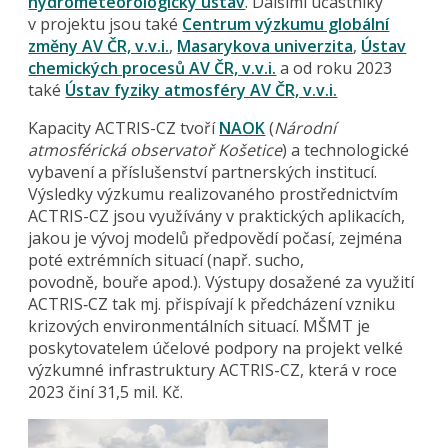
hydrometeorologický ústav
. Dalšími účastníky
v projektu jsou také
Centrum výzkumu globální
změny AV ČR, v.v.i.
,
Masarykova univerzita
,
Ústav
chemických procesů AV ČR, v.v.i.
a od roku 2023
také
Ústav fyziky atmosféry AV ČR, v.v.i.
Kapacity ACTRIS-CZ tvoří
NAOK
(
Národní
atmosférická observatoř Košetice
) a technologické
vybavení a příslušenství partnerských institucí.
Výsledky výzkumu realizovaného prostřednictvím
ACTRIS-CZ jsou využívány v praktických aplikacích,
jakou je vývoj modelů předpovědí počasí, zejména
poté extrémních situací (např. sucho,
povodně, bouře apod.). Výstupy dosažené za využití
ACTRIS‑CZ tak mj. přispívají k předcházení vzniku
krizových environmentálních situací. MŠMT je
poskytovatelem účelové podpory na projekt velké
výzkumné infrastruktury ACTRIS-CZ, která v roce
2023 činí 31,5 mil. Kč.