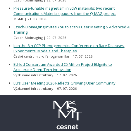
Czech-BioImaging
22. 07. 2026
Pressure-tunable magnetism in vdW materials: two recent
Communications Materials papers from the Q-MAG project
MGML
21. 07. 2026
Czech-BioImaging Invites You to scanR User Meeting & Advanced AI
Training
Czech-BioImaging
20. 07. 2026
Join the 8th CCP Phenogenomics Conference on Rare Diseases,
Experimental Models and Therapies
České centrum pro fenogenomiku
17. 07. 2026
ELI-led Consortium Awarded €5 Million Project ELIgnite to
Accelerate Deep-Tech Innovation
Výzkumné infrastruktury
17. 07. 2026
ELI’s User Meeting 2026 Reflects Growing User Community
Výzkumné infrastruktury
07. 07. 2026