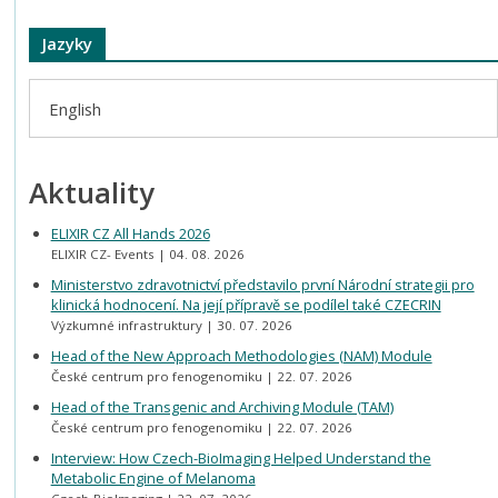
Jazyky
English
Aktuality
ELIXIR CZ All Hands 2026
ELIXIR CZ- Events
04. 08. 2026
Ministerstvo zdravotnictví představilo první Národní strategii pro
klinická hodnocení. Na její přípravě se podílel také CZECRIN
Výzkumné infrastruktury
30. 07. 2026
Head of the New Approach Methodologies (NAM) Module
České centrum pro fenogenomiku
22. 07. 2026
Head of the Transgenic and Archiving Module (TAM)
České centrum pro fenogenomiku
22. 07. 2026
Interview: How Czech-BioImaging Helped Understand the
Metabolic Engine of Melanoma