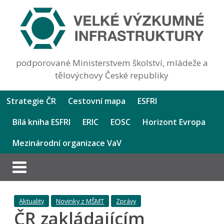
podporované Ministerstvem školství, mládeže a
tělovýchovy České republiky
Strategie ČR
Cestovní mapa
ESFRI
Bílá kniha ESFRI
ERIC
EOSC
Horizont Evropa
Mezinárodní organizace VaV
Aktuality
Novinky z MŠMT
Zprávy
ČR zakládajícím