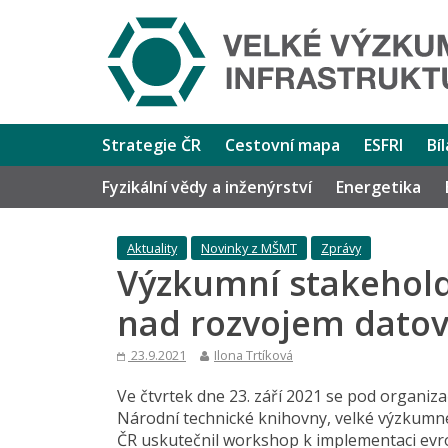
Strategie ČR
Cestovní mapa
ESFRI
Bí
Fyzikální vědy a inženýrství
Energetika
Aktuality
Novinky z MŠMT
Zprávy
Výzkumní stakeholde
nad rozvojem datové
23.9.2021
Ilona Trtíková
Ve čtvrtek dne 23. září 2021 se pod organiza
Národní technické knihovny, velké výzkumn
ČR uskutečnil workshop k implementaci evro