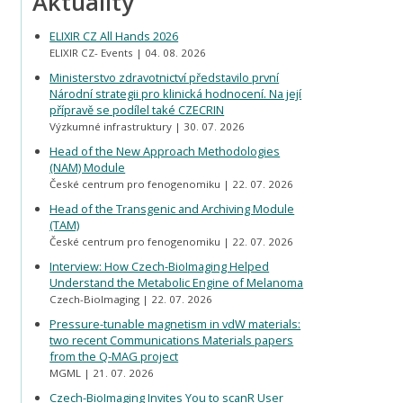
Aktuality
ELIXIR CZ All Hands 2026
ELIXIR CZ- Events
04. 08. 2026
Ministerstvo zdravotnictví představilo první
Národní strategii pro klinická hodnocení. Na její
přípravě se podílel také CZECRIN
Výzkumné infrastruktury
30. 07. 2026
Head of the New Approach Methodologies
(NAM) Module
České centrum pro fenogenomiku
22. 07. 2026
Head of the Transgenic and Archiving Module
(TAM)
České centrum pro fenogenomiku
22. 07. 2026
Interview: How Czech-BioImaging Helped
Understand the Metabolic Engine of Melanoma
Czech-BioImaging
22. 07. 2026
Pressure-tunable magnetism in vdW materials:
two recent Communications Materials papers
from the Q-MAG project
MGML
21. 07. 2026
Czech-BioImaging Invites You to scanR User