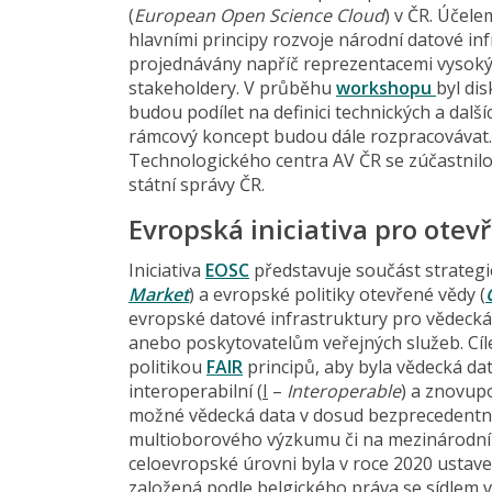
(
European Open Science Cloud
) v ČR. Účel
hlavními principy rozvoje národní datové inf
projednávány napříč reprezentacemi vysokýc
stakeholdery. V průběhu
workshopu
byl di
budou podílet na definici technických a dalš
rámcový koncept budou dále rozpracovávat
Technologického centra AV ČR se zúčastnilo
státní správy ČR.
Evropská iniciativa pro ote
Iniciativa
EOSC
představuje součást strategi
Market
) a evropské politiky otevřené vědy (
evropské datové infrastruktury pro vědecká 
anebo poskytovatelům veřejných služeb. Cíl
politikou
FAIR
principů, aby byla vědecká dat
interoperabilní (
I
–
Interoperable
) a znovupo
možné vědecká data v dosud bezprecedentní i
multioborového výzkumu či na mezinárodní 
celoevropské úrovni byla v roce 2020 ustav
založená podle belgického práva se sídlem 