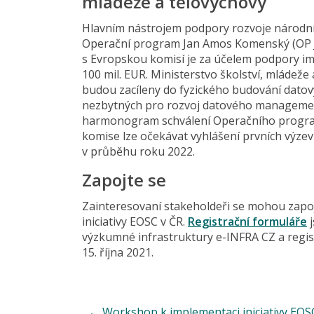
mládeže a tělovýchovy
Hlavním nástrojem podpory rozvoje národní
Operační program Jan Amos Komenský (OP JA
s Evropskou komisí je za účelem podpory im
100 mil. EUR. Ministerstvo školství, mládeže
budou zacíleny do fyzického budování datovýc
nezbytných pro rozvoj datového managemen
harmonogram schválení Operačního progra
komise lze očekávat vyhlášení prvních výzev
v průběhu roku 2022.
Zapojte se
Zainteresovaní stakeholdeři se mohou zapoji
iniciativy EOSC v ČR.
Registrační formuláře
j
výzkumné infrastruktury e-INFRA CZ a regis
15. října 2021.
←
Workshop k implementaci iniciativy EOSC