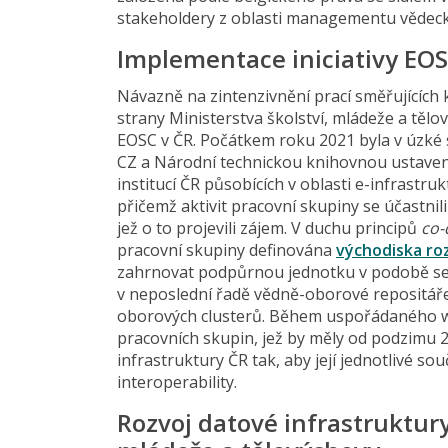
stakeholdery z oblasti managementu vědeck
Implementace iniciativy EOS
Návazně na zintenzivnění prací směřujících 
strany Ministerstva školství, mládeže a tělov
EOSC v ČR. Počátkem roku 2021 byla v úzké
CZ a Národní technickou knihovnou ustave
institucí ČR působících v oblasti e-infrastr
přičemž aktivit pracovní skupiny se účastnil
jež o to projevili zájem. V duchu principů
co-
pracovní skupiny definována
východiska ro
zahrnovat podpůrnou jednotku v podobě se
v neposlední řadě vědně-oborové repositář
oborových clusterů. Během uspořádaného 
pracovních skupin, jež by měly od podzimu 
infrastruktury ČR tak, aby její jednotlivé s
interoperability.
Rozvoj datové infrastruktury