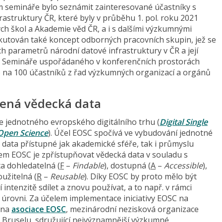
em semináře bylo seznámit zainteresované účastníky s
rastruktury ČR, které byly v průběhu 1. pol. roku 2021
h škol a Akademie věd ČR, a i s dalšími výzkumnými
skutován také koncept odborných pracovních skupin, jež se
ích parametrů národní datové infrastruktury v ČR a její
. Semináře uspořádaného v konferenčních prostorách
 na 100 účastníků z řad výzkumných organizací a orgánů
vřená vědecká data
e jednotného evropského digitálního trhu (
Digital Single
Open Science
). Účel EOSC spočívá ve vybudování jednotné
data přístupné jak akademické sféře, tak i průmyslu
em EOSC je zpřístupňovat vědecká data v souladu s
a dohledatelná (
F
–
Findable
), dostupná (
A
–
Accessible
),
užitelná (
R
–
Reusable
). Díky EOSC by proto mělo být
ntenzitě sdílet a znovu používat, a to např. v rámci
úrovni. Za účelem implementace iniciativy EOSC na
ena
asociace
EOSC
, mezinárodní nezisková organizace
v Bruselu, sdružující nejvýznamnější výzkumné