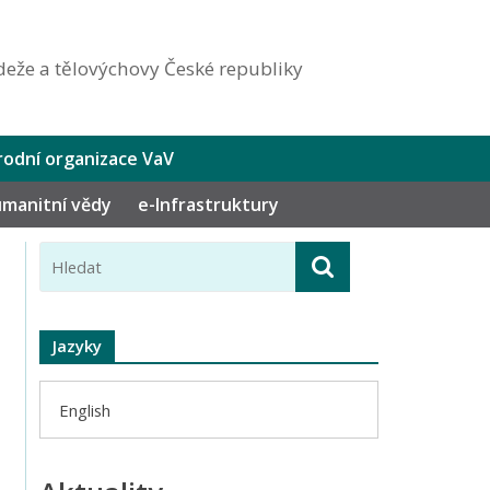
eže a tělovýchovy České republiky
odní organizace VaV
humanitní vědy
e-Infrastruktury
Jazyky
English