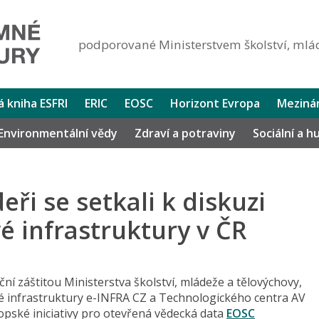
podporované Ministerstvem školství, mlád
lá kniha ESFRI
ERIC
EOSC
Horizont Evropa
Mezinár
Environmentální vědy
Zdraví a potraviny
Sociální a 
ři se setkali k diskuzi
 infrastruktury v ČR
ční záštitou Ministerstva školství, mládeže a tělovýchovy,
é infrastruktury e-INFRA CZ a Technologického centra AV
pské iniciativy pro otevřená vědecká data
EOSC