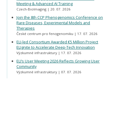
Meeting & Advanced AI Training
Czech-BioImaging
20. 07. 2026
Join the 8th CCP Phenogenomics Conference on
Rare Diseases, Experimental Models and
Therapies
České centrum pro fenogenomiku
17. 07. 2026
ELI-led Consortium Awarded €5 Million Project
ELIgnite to Accelerate Deep-Tech Innovation
Výzkumné infrastruktury
17. 07. 2026
ELI’s User Meeting 2026 Reflects Growing User
Community
Výzkumné infrastruktury
07. 07. 2026