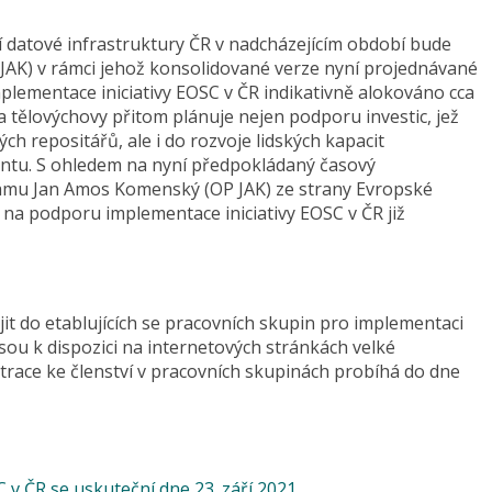
 datové infrastruktury ČR v nadcházejícím období bude
K) v rámci jehož konsolidované verze nyní projednávané
plementace iniciativy EOSC v ČR indikativně alokováno cca
 a tělovýchovy přitom plánuje nejen podporu investic, jež
h repositářů, ale i do rozvoje lidských kapacit
tu. S ohledem na nyní předpokládaný časový
mu Jan Amos Komenský (OP JAK) ze strany Evropské
 na podporu implementace iniciativy EOSC v ČR již
t do etablujících se pracovních skupin pro implementaci
sou k dispozici na internetových stránkách velké
trace ke členství v pracovních skupinách probíhá do dne
 v ČR se uskuteční dne 23. září 2021