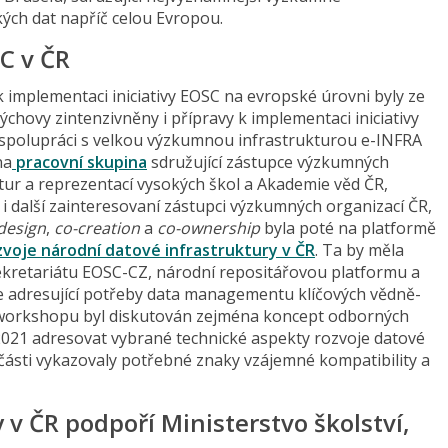
ých dat napříč celou Evropou.
C v ČR
k implementaci iniciativy EOSC na evropské úrovni byly ze
ýchovy zintenzivněny i přípravy k implementaci iniciativy
 spolupráci s velkou výzkumnou infrastrukturou e-INFRA
na
pracovní skupina
sdružující zástupce výzkumných
uktur a reprezentací vysokých škol a Akademie věd ČR,
i i další zainteresovaní zástupci výzkumných organizací ČR,
design
,
co-creation
a
co-ownership
byla poté na platformě
zvoje národní datové infrastruktury v ČR
. Ta by měla
kretariátu EOSC-CZ, národní repositářovou platformu a
e adresující potřeby data managementu klíčových vědně-
workshopu byl diskutován zejména koncept odborných
2021 adresovat vybrané technické aspekty rozvoje datové
oučásti vykazovaly potřebné znaky vzájemné kompatibility a
 v ČR podpoří Ministerstvo školství,