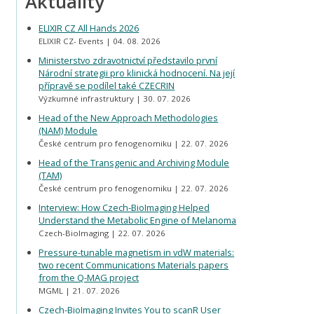
Aktuality
ELIXIR CZ All Hands 2026
ELIXIR CZ- Events
04. 08. 2026
Ministerstvo zdravotnictví představilo první
Národní strategii pro klinická hodnocení. Na její
přípravě se podílel také CZECRIN
Výzkumné infrastruktury
30. 07. 2026
Head of the New Approach Methodologies
(NAM) Module
České centrum pro fenogenomiku
22. 07. 2026
Head of the Transgenic and Archiving Module
(TAM)
České centrum pro fenogenomiku
22. 07. 2026
Interview: How Czech-BioImaging Helped
Understand the Metabolic Engine of Melanoma
Czech-BioImaging
22. 07. 2026
Pressure-tunable magnetism in vdW materials:
two recent Communications Materials papers
from the Q-MAG project
MGML
21. 07. 2026
Czech-BioImaging Invites You to scanR User