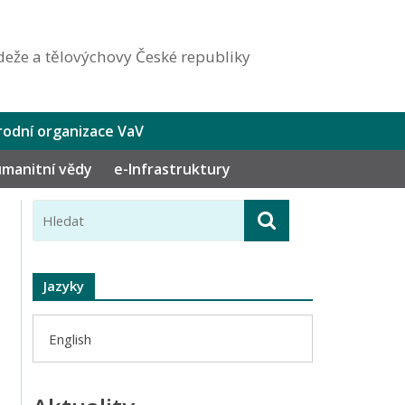
eže a tělovýchovy České republiky
odní organizace VaV
humanitní vědy
e-Infrastruktury
Jazyky
English