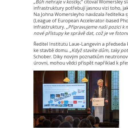
„
Bůh nehraje v kostky
,“ citoval Womersley s
infrastruktury potřebují jasnou vizi toho, j
Na Johna Womersleyho navázala ředitelka s
(League of European Accelerator-based Pho
infrastruktury. „
Připravujeme naši pozici k
nové přístupy ke správě dat, což je ve foto
Ředitel Institutu Laue-Langevin a předseda
ke stavbě domu. „
Když stavíte dům, taky potř
Schober. Díky novým poznatkům neutronové
úrovni, mohou vědci přispět například k přes