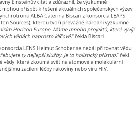
lavný Einsteinův citát a zdůraznil, že výzkumné
ak mohou přispět k řešení aktuálních společenských výzev.
ynchrotronu ALBA Caterina Biscari z konsorcia LEAPS
ton Sources), kterou tvoří převážně národní výzkumné
 misím Horizon Europe. Máme mnoho projektů, které vyvíjí
nových vědách naprosto klíčové
,“ řekla Biscari.
 konsorcia LENS Helmut Schober se nebál přirovnat vědu
ebujete ty nejlepší služby. Je to holistický přístup,
“ řekl
 vědy, která zkoumá svět na atomové a molekulární
nějšímu zacílení léčby rakoviny nebo viru HIV.