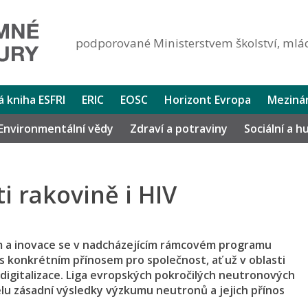
podporované Ministerstvem školství, mlád
lá kniha ESFRI
ERIC
EOSC
Horizont Evropa
Mezinár
Environmentální vědy
Zdraví a potraviny
Sociální a 
i rakovině i HIV
um a inovace se v nadcházejícím rámcovém programu
s konkrétním přínosem pro společnost, ať už v oblasti
 digitalizace. Liga evropských pokročilých neutronových
elu zásadní výsledky výzkumu neutronů a jejich přínos