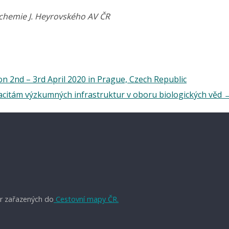
í chemie J. Heyrovského AV ČR
n 2nd – 3rd April 2020 in Prague, Czech Republic
acitám výzkumných infrastruktur v oboru biologických věd
r zařazených do
Cestovní mapy ČR.