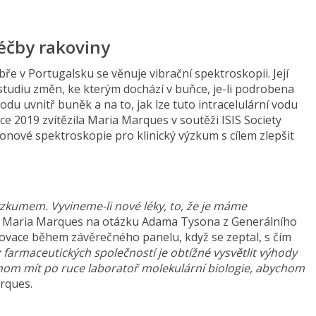
éčby rakoviny
ře v Portugalsku se věnuje vibrační spektroskopii. Její
studiu změn, ke kterým dochází v buňce, je-li podrobena
odu uvnitř buněk a na to, jak lze tuto intracelulární vodu
oce 2019 zvítězila Maria Marques v soutěži ISIS Society
onové spektroskopie pro klinický výzkum s cílem zlepšit
ýzkumem. Vyvineme-li nové léky, to, že je máme
la Maria Marques na otázku Adama Tysona z Generálního
novace během závěrečného panelu, když se zeptal, s čím
 farmaceutických společností je obtížné vysvětlit výhody
hom mít po ruce laboratoř molekulární biologie, abychom
rques.