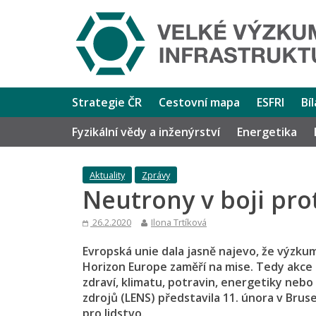
Strategie ČR
Cestovní mapa
ESFRI
Bí
Fyzikální vědy a inženýrství
Energetika
Aktuality
Zprávy
Neutrony v boji prot
26.2.2020
Ilona Trtíková
Evropská unie dala jasně najevo, že výzk
Horizon Europe zaměří na mise. Tedy akce 
zdraví, klimatu, potravin, energetiky nebo
zdrojů (LENS) představila 11. února v Brus
pro lidstvo.