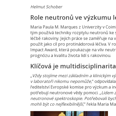
Helmut Schober
Role neutronů ve výzkumu l
Maria Paula M. Marques z Univerzity v Coimb
tým používá techniky rozptylu neutronů ke 
léčbě rakoviny. Jejich práce se zaměřuje na v
použít jako cíl pro protinádorová léčiva. V r
Impact Award, která poukazuje na vliv neutr
prognózu a kvalitu života lidí s rakovinou.
Klíčová je multidisciplinarita
„
Vždy stojíme mezi základním a klinickým v
v laboratoři nikomu nepomůže
,“ odpovída
ředitelství Evropské komise pro výzkum a i
potřebují neutronové vědy pomoci. „
Lidem z
neutronové spektroskopie. Potřebovali byc
mohli být co nejflexibilnější,
“ řekla Maria Ma