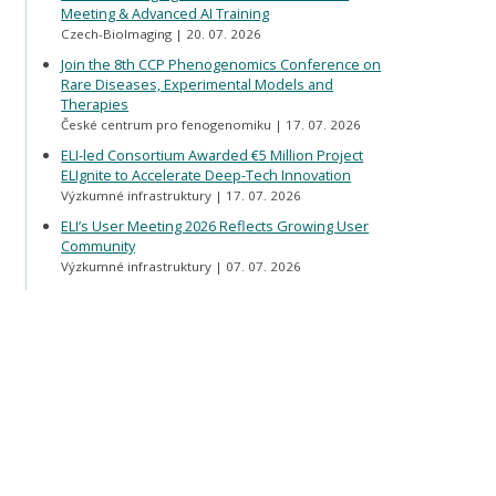
Meeting & Advanced AI Training
Czech-BioImaging
20. 07. 2026
Join the 8th CCP Phenogenomics Conference on
Rare Diseases, Experimental Models and
Therapies
České centrum pro fenogenomiku
17. 07. 2026
ELI-led Consortium Awarded €5 Million Project
ELIgnite to Accelerate Deep-Tech Innovation
Výzkumné infrastruktury
17. 07. 2026
ELI’s User Meeting 2026 Reflects Growing User
Community
Výzkumné infrastruktury
07. 07. 2026