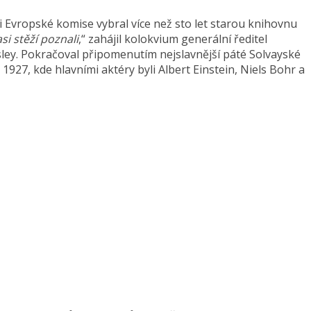
i Evropské komise vybral více než sto let starou knihovnu
si stěží poznali
,“ zahájil kolokvium generální ředitel
ey. Pokračoval připomenutím nejslavnější páté Solvayské
927, kde hlavními aktéry byli Albert Einstein, Niels Bohr a