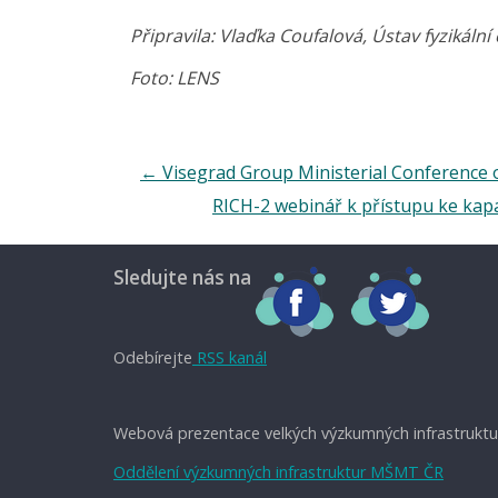
Připravila: Vlaďka Coufalová, Ústav fyzikáln
Foto: LENS
←
Visegrad Group Ministerial Conference o
RICH-2 webinář k přístupu ke kap
Sledujte nás na
Odebírejte
RSS kanál
Webová prezentace velkých výzkumných infrastruktu
Oddělení výzkumných infrastruktur MŠMT ČR