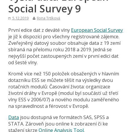
Social Survey 9
5.12.2019
Ilona Trtíková
První edice dat z deváté vlny
European Social Survey
je již k dispozici pro všechny registrované zájemce.
Zveřejněný datový soubor obsahuje data z 19 zemí
sbíraná na přelomu roku 2018 a 2019. Jedná se
nejvyšší počet zastoupených zemí v první edici dat
od šesté vlny.
Kromě více než 150 položek obsažených v hlavním
dotazníku ESS se můžete těšit na výsledky dvou
rotačních modulů: Časování života: organizace
životní dráhy v Evropě (modul byl součástí už třetí
vlny ESS v 2006/07) a nového modulu zaměřeného
na spravedlnost a férovost v Evropě.
Data
jsou dostupná ve formátech SAS, SPSS a
STATA. Zároveň jsou online k zobrazení či ke
stažení skrze
Online Analysis Tool
.