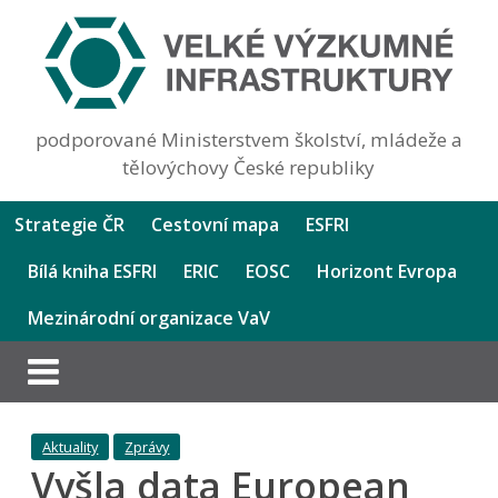
podporované Ministerstvem školství, mládeže a
tělovýchovy České republiky
Strategie ČR
Cestovní mapa
ESFRI
Bílá kniha ESFRI
ERIC
EOSC
Horizont Evropa
Mezinárodní organizace VaV
Aktuality
Zprávy
Vyšla data European