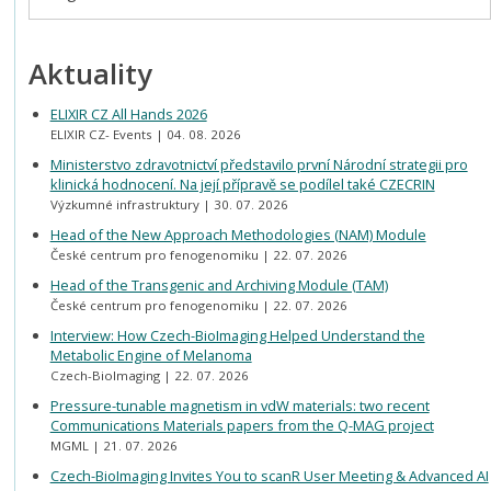
Aktuality
ELIXIR CZ All Hands 2026
ELIXIR CZ- Events
04. 08. 2026
Ministerstvo zdravotnictví představilo první Národní strategii pro
klinická hodnocení. Na její přípravě se podílel také CZECRIN
Výzkumné infrastruktury
30. 07. 2026
Head of the New Approach Methodologies (NAM) Module
České centrum pro fenogenomiku
22. 07. 2026
Head of the Transgenic and Archiving Module (TAM)
České centrum pro fenogenomiku
22. 07. 2026
Interview: How Czech-BioImaging Helped Understand the
Metabolic Engine of Melanoma
Czech-BioImaging
22. 07. 2026
Pressure-tunable magnetism in vdW materials: two recent
Communications Materials papers from the Q-MAG project
MGML
21. 07. 2026
Czech-BioImaging Invites You to scanR User Meeting & Advanced AI