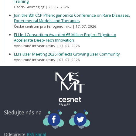
Training
Czech-BioImaging
20. 07. 2026
Join the 8th CCP Phenogenomics Conference on Rare Diseases,
Experimental Models and Therapies
České centrum pro fenogenomiku
17. 07. 2026
ELI-led Consortium Awarded €5 Million Project ELIgnite to
Accelerate Deep-Tech Innovation
Výzkumné infrastruktury
17. 07. 2026
ELI’s User Meeting 2026 Reflects Growing User Community
Výzkumné infrastruktury
07. 07. 2026
Sledujte nás na
Odebírejte
RSS kanál