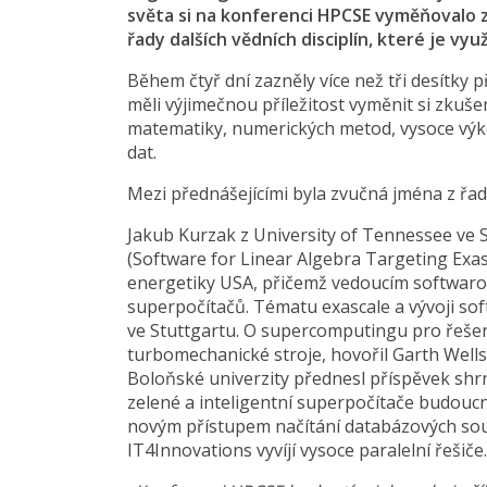
světa si na konferenci HPCSE vyměňovalo z
řady dalších vědních disciplín, které je využí
Během čtyř dní zazněly více než tři desítky 
měli výjimečnou příležitost vyměnit si zkuš
matematiky, numerických metod, vysoce výko
dat.
Mezi přednášejícími byla zvučná jména z řad
Jakub Kurzak z University of Tennessee ve
(Software for Linear Algebra Targeting Exa
energetiky USA, přičemž vedoucím softwarov
superpočítačů. Tématu exascale a vývoji so
ve Stuttgartu. O supercomputingu pro řeše
turbomechanické stroje, hovořil Garth Wells 
Boloňské univerzity přednesl příspěvek shrnu
zelené a inteligentní superpočítače budoucn
novým přístupem načítání databázových soub
IT4Innovations vyvíjí vysoce paralelní řešiče.