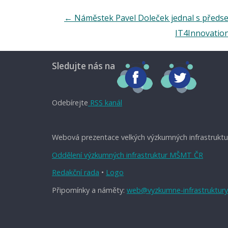
←
Náměstek Pavel Doleček jednal s předs
IT4Innovatio
Sledujte nás na
Odebírejte
RSS kanál
Webová prezentace velkých výzkumných infrastruktu
Oddělení výzkumných infrastruktur MŠMT ČR
Redakční rada
•
Logo
Připomínky a náměty:
web@vyzkumne-infrastruktury