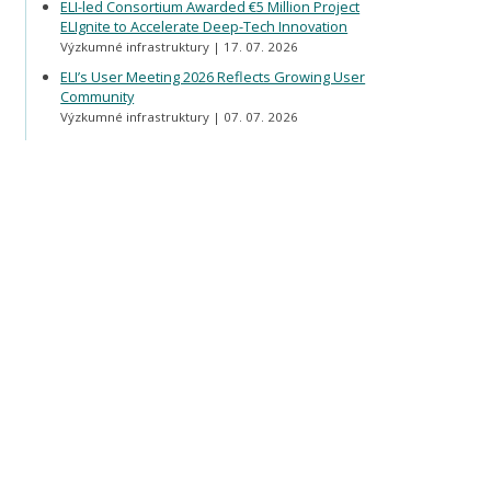
ELI-led Consortium Awarded €5 Million Project
ELIgnite to Accelerate Deep-Tech Innovation
Výzkumné infrastruktury
17. 07. 2026
ELI’s User Meeting 2026 Reflects Growing User
Community
Výzkumné infrastruktury
07. 07. 2026