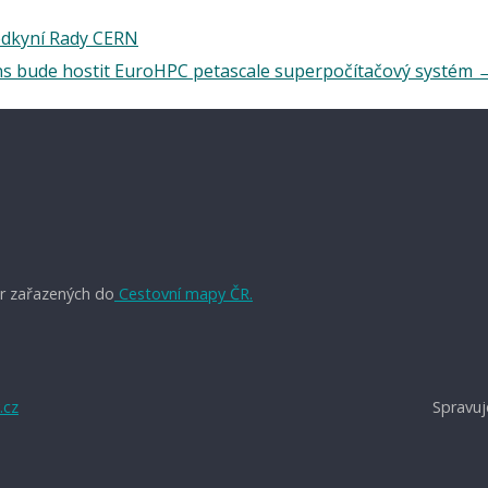
edkyní Rady CERN
ns bude hostit EuroHPC petascale superpočítačový systém
r zařazených do
Cestovní mapy ČR.
.cz
Spravuj