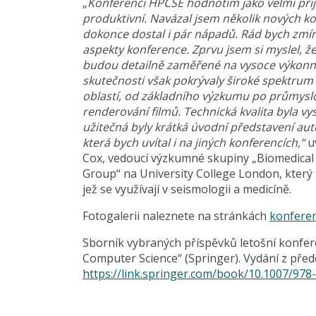
„
Konferenci HPCSE hodnotím jako velmi př
produktivní. Navázal jsem několik nových ko
dokonce dostal i pár nápadů. Rád bych zmín
aspekty konference. Zprvu jsem si myslel, ž
budou detailně zaměřené na vysoce výkonné
skutečnosti však pokrývaly široké spektrum
oblastí, od základního výzkumu po průmysl
renderování filmů. Technická kvalita byla vy
užitečná byly krátká úvodní představení aut
která bych uvítal i na jiných konferencích,“
u
Cox, vedoucí výzkumné skupiny „Biomedical
Group“ na University College London, který 
jež se využívají v seismologii a medicíně.
Fotogalerii naleznete na stránkách
konfere
Sborník vybraných příspěvků letošní konfer
Computer Science“ (Springer). Vydání z před
https://link.springer.com/book/10.1007/978