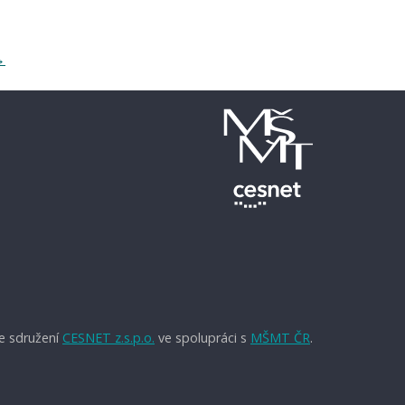
→
e sdružení
CESNET z.s.p.o.
ve spolupráci s
MŠMT ČR
.