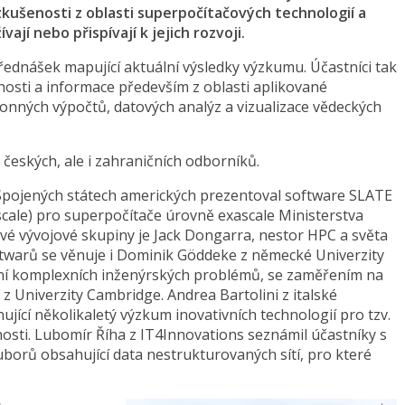
kušenosti z oblasti superpočítačových technologií a
vají nebo přispívají k jejich rozvoji.
přednášek mapující aktuální výsledky výzkumu. Účastníci tak
enosti a informace především z oblasti aplikované
nných výpočtů, datových analýz a vizualizace vědeckých
 českých, ale i zahraničních odborníků.
 Spojených státech amerických prezentoval software SLATE
scale) pro superpočítače úrovně exascale Ministerstva
é vývojové skupiny je Jack Dongarra, nestor HPC a světa
ftwarů se věnuje i Dominik Göddeke z německé Univerzity
ní komplexních inženýrských problémů, se zaměřením na
z Univerzity Cambridge. Andrea Bartolini z italské
jící několikaletý výzkum inovativních technologií pro tzv.
osti. Lubomír Říha z IT4Innovations seznámil účastníky s
orů obsahující data nestrukturovaných sítí, pro které