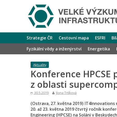
Strategie ČR
Cestovní mapa
ESFRI
Bí
Fyzikální vědy a inženýrství
Energetika
Aktuality
Konference HPCSE p
z oblasti supercom
30.5.2019
Ilona Trtíková
(Ostrava, 27. května 2019) IT4Innovation
20. až 23. května 2019 čtvrtý ročník konf
Engineering (HPCSE) na Soláni v Beskydec