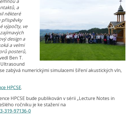
íjemnou a
ntaktů, a
il některé
e příspěvky
 výpočty, ve
 zajímavých
ový design a
soká a velmi
orů posterů,
vedl Ben T.
 Ultrasound
se zabývá numerickými simulacemi šíření akustických vln,
nce HPCSE
.
ence HPCSE bude publikován v sérii „Lecture Notes in
ešlého ročníku je ke stažení na
-3-319-97136-0