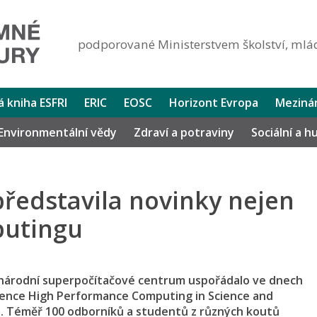
podporované Ministerstvem školství, mlád
lá kniha ESFRI
ERIC
EOSC
Horizont Evropa
Mezinár
Environmentální vědy
Zdraví a potraviny
Sociální a 
ředstavila novinky nejen
putingu
s národní superpočítačové centrum uspořádalo ve dnech
erence High Performance Computing in Science and
h. Téměř 100 odborníků a studentů z různých koutů