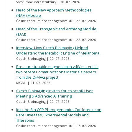
Výzkumné infrastruktury
30. 07. 2026
Head of the New Approach Methodologies
(NAM) Module
České centrum pro fenogenomiku
22. 07. 2026
Head of the Transgenic and Archiving Module
(TAM)
České centrum pro fenogenomiku
22. 07. 2026
Interview: How Czech-BioImaging Helped
Understand the Metabolic Engine of Melanoma
Czech-BioImaging
22. 07. 2026
Pressure-tunable magnetism in vdW materials:
two recent Communications Materials papers
from the Q-MAG project
MGML
21. 07. 2026
Czech-BioImaging Invites You to scanR User
Meeting & Advanced AI Training
Czech-BioImaging
20. 07. 2026
Join the 8th CCP Phenogenomics Conference on
Rare Diseases, Experimental Models and
Therapies
České centrum pro fenogenomiku
17. 07. 2026