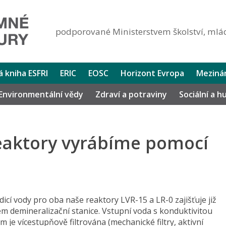
podporované Ministerstvem školství, mlád
lá kniha ESFRI
ERIC
EOSC
Horizont Evropa
Mezinár
Environmentální vědy
Zdraví a potraviny
Sociální a 
reaktory vyrábíme pomocí
icí vody pro oba naše reaktory LVR-15 a LR-0 zajišťuje již
m demineralizační stanice. Vstupní voda s konduktivitou
m je vícestupňově filtrována (mechanické filtry, aktivní