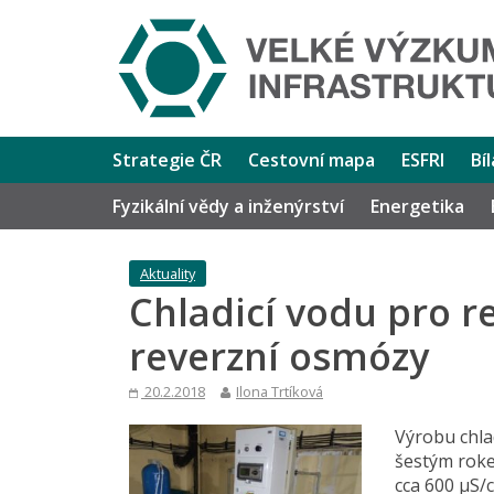
Strategie ČR
Cestovní mapa
ESFRI
Bí
Fyzikální vědy a inženýrství
Energetika
Aktuality
Chladicí vodu pro 
reverzní osmózy
20.2.2018
Ilona Trtíková
Výrobu chlad
šestým roke
cca 600 μS/c