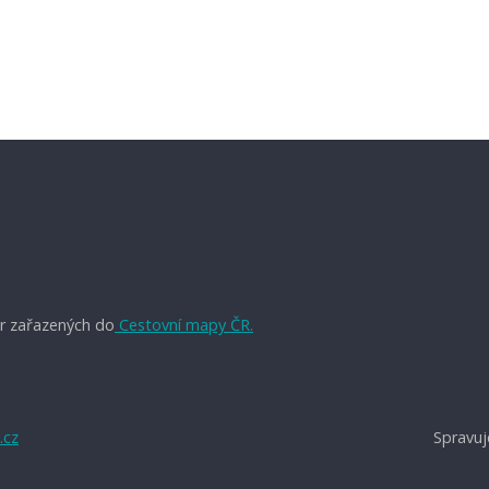
r zařazených do
Cestovní mapy ČR.
.cz
Spravuj