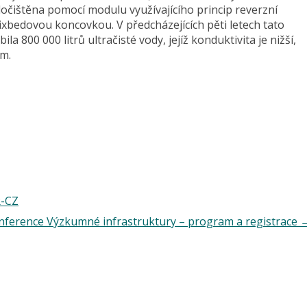
dočištěna pomocí modulu využívajícího princip reverzní
xbedovou koncovkou. V předcházejících pěti letech tato
ila 800 000 litrů ultračisté vody, jejíž konduktivita je nižší,
cm.
R-CZ
nference Výzkumné infrastruktury – program a registrace