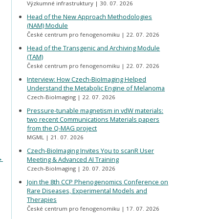
Výzkumné infrastruktury
30. 07. 2026
Head of the New Approach Methodologies
(NAM) Module
České centrum pro fenogenomiku
22. 07. 2026
Head of the Transgenic and Archiving Module
(TAM)
České centrum pro fenogenomiku
22. 07. 2026
Interview: How Czech-BioImaging Helped
Understand the Metabolic Engine of Melanoma
Czech-BioImaging
22. 07. 2026
Pressure-tunable magnetism in vdW materials:
two recent Communications Materials papers
from the Q-MAG project
MGML
21. 07. 2026
Czech-BioImaging Invites You to scanR User
→
Meeting & Advanced AI Training
Czech-BioImaging
20. 07. 2026
Join the 8th CCP Phenogenomics Conference on
Rare Diseases, Experimental Models and
Therapies
České centrum pro fenogenomiku
17. 07. 2026