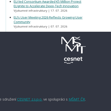
ELI-led Consortium Awarded €5 Million Project
ELIgnite to Accelerate Deep-Tech Innovation
Výzkumné infrastruktury
17. 07. 2026
ELI’s User Meeting 2026 Reflects Growing User
Community
Výzkumné infrastruktury
07. 07. 2026
e sdružení
CESNET z.s.p.o.
ve spolupráci s
MŠMT ČR
.