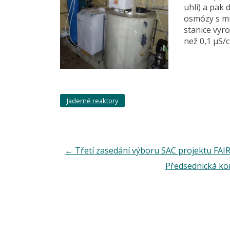
uhlí) a pak 
osmózy s mi
stanice vyrob
než 0,1 μS/
Jaderné reaktory
←
Třetí zasedání výboru SAC projektu FAI
Předsednická ko