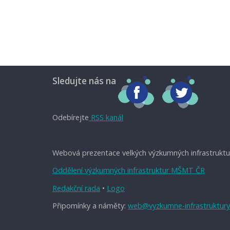
Sledujte nás na
Odebírejte
RSS kanál
Webová prezentace velkých výzkumných infrastruktu
Oddělení výzkumných infrastruktur MŠMT ČR
Redakční rada
•
Logo
Připomínky a náměty:
web@vyzkumne-infrastruktury