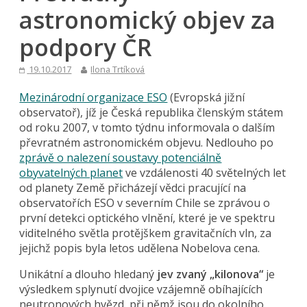
astronomický objev za
podpory ČR
19.10.2017
Ilona Trtíková
Mezinárodní organizace ESO
(Evropská jižní
observatoř), jíž je Česká republika členským státem
od roku 2007, v tomto týdnu informovala o dalším
převratném astronomickém objevu. Nedlouho po
zprávě o nalezení soustavy potenciálně
obyvatelných planet
ve vzdálenosti 40 světelných let
od planety Země přicházejí vědci pracující na
observatořích ESO v severním Chile se zprávou o
první detekci optického vlnění, které je ve spektru
viditelného světla protějškem gravitačních vln, za
jejichž popis byla letos udělena Nobelova cena.
Unikátní a dlouho hledaný
jev zvaný „kilonova“
je
výsledkem splynutí dvojice vzájemně obíhajících
neutronových hvězd, při němž jsou do okolního