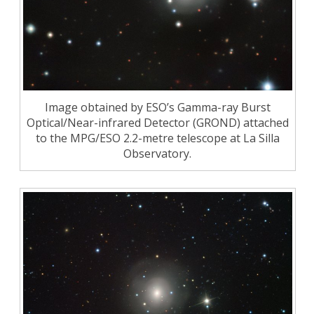
Image obtained by ESO’s Gamma-ray Burst
Optical/Near-infrared Detector (GROND) attached
to the MPG/ESO 2.2-metre telescope at La Silla
Observatory.