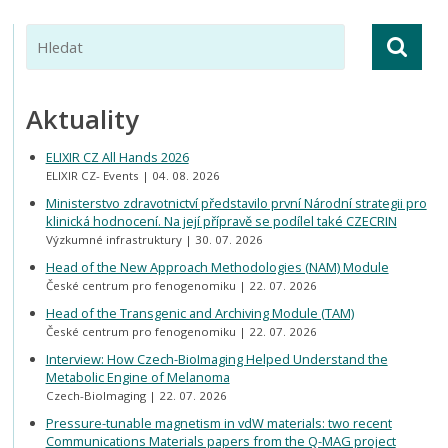
Aktuality
ELIXIR CZ All Hands 2026
ELIXIR CZ- Events
04. 08. 2026
Ministerstvo zdravotnictví představilo první Národní strategii pro
klinická hodnocení. Na její přípravě se podílel také CZECRIN
Výzkumné infrastruktury
30. 07. 2026
Head of the New Approach Methodologies (NAM) Module
České centrum pro fenogenomiku
22. 07. 2026
Head of the Transgenic and Archiving Module (TAM)
České centrum pro fenogenomiku
22. 07. 2026
Interview: How Czech-BioImaging Helped Understand the
Metabolic Engine of Melanoma
Czech-BioImaging
22. 07. 2026
Pressure-tunable magnetism in vdW materials: two recent
Communications Materials papers from the Q-MAG project