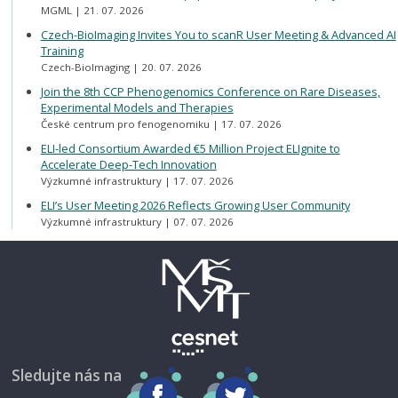
MGML
21. 07. 2026
Czech-BioImaging Invites You to scanR User Meeting & Advanced AI
Training
Czech-BioImaging
20. 07. 2026
Join the 8th CCP Phenogenomics Conference on Rare Diseases,
Experimental Models and Therapies
České centrum pro fenogenomiku
17. 07. 2026
ELI-led Consortium Awarded €5 Million Project ELIgnite to
Accelerate Deep-Tech Innovation
Výzkumné infrastruktury
17. 07. 2026
ELI’s User Meeting 2026 Reflects Growing User Community
Výzkumné infrastruktury
07. 07. 2026
Sledujte nás na