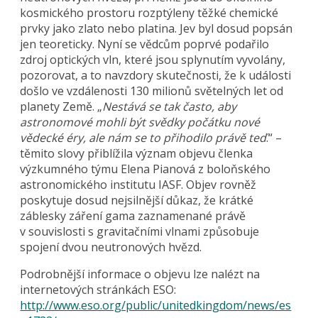
kosmického prostoru rozptýleny těžké chemické
prvky jako zlato nebo platina. Jev byl dosud popsán
jen teoreticky. Nyní se vědcům poprvé podařilo
zdroj optických vln, které jsou splynutím vyvolány,
pozorovat, a to navzdory skutečnosti, že k události
došlo ve vzdálenosti 130 milionů světelných let od
planety Země. „
Nestává se tak často, aby
astronomové mohli být svědky počátku nové
vědecké éry, ale nám se to přihodilo právě teď
.“ –
těmito slovy přiblížila význam objevu členka
výzkumného týmu Elena Pianová z boloňského
astronomického institutu IASF. Objev rovněž
poskytuje dosud nejsilnější důkaz, že krátké
záblesky záření gama zaznamenané právě
v souvislosti s gravitačními vlnami způsobuje
spojení dvou neutronových hvězd.
Podrobnější informace o objevu lze nalézt na
internetových stránkách ESO:
http://www.eso.org/public/unitedkingdom/news/es