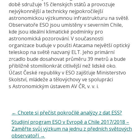
době sdružuje 15 členských států a provozuje
nejvýkonnější a technicky nejpokročilejší
astronomickou výzkumnou infrastrukturu na světě.
Observatoře ESO jsou umístěny v severním Chile,
kde jsou ideální klimatické podmínky pro
astronomická pozorování. V současnosti
organizace buduje v poušti Atacama největší optický
teleskop na světě nazvaný ELT. Jeho primární
zrcadlo bude dosahovat průměru 39 metrů a bude
přibližně stomilionkrát citlivější než lidské oko.
Účast České republiky v ESO zajišťuje Ministerstvo
školství, mládeže a tělovýchovy ve spolupráci
s Astronomickým ústavem AV ČR, v. v. i.
←
Chcete si přečíst pokročilé analýzy z dat ESS?
Studijní program ESO v Evropě a Chile 2017/2018 –
Zaměřte svůj výzkum na jednu z předních světových
observatoří
→